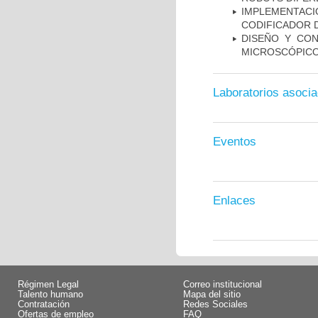
IMPLEMENTAC
CODIFICADOR D
DISEÑO Y CO
MICROSCÓPIC
Laboratorios asoci
Eventos
Enlaces
Régimen Legal
Correo institucional
Talento humano
Mapa del sitio
Contratación
Redes Sociales
Ofertas de empleo
FAQ