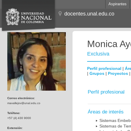
Aspirantes
docentes.unal.edu.co
Monica Ay
Exclusiva
Perfil profesional
|
Áre
|
Grupos
|
Proyectos
Perfil profesional
Correo electrónico:
mavallejov@unal.edu.co
Áreas de interés
Teléfono:
+57 (4) 430 9000
Sistemas Embeb
Sistemas de Tie
Extensión: