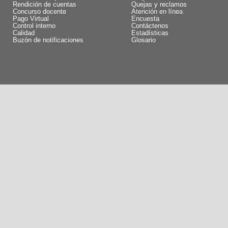
Rendición de cuentas
Quejas y reclamos
Concurso docente
Atención en línea
Pago Virtual
Encuesta
Control interno
Contáctenos
Calidad
Estadísticas
Buzón de notificaciones
Glosario