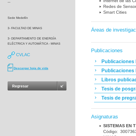
Internet de las C
---
Redes de Sensor
Smart Cities
Sede Medellín
3- FACULTAD DE MINAS
Áreas de investigac
3- DEPARTAMENTO DE ENERGÍA
ELÉCTRICA Y AUTOMÁTICA - MINAS
Publicaciones
CVLAC
Publicaciones 
Descargar hoja de vida
Publicaciones
Libros publica
Regresar
Tesis de posg
Tesis de pregr
Asignaturas
SISTEMAS EN 
Código: 30073