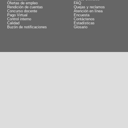
Ofertas de empleo
FAQ
Rendición de cuentas
Quejas y reclamos
Concurso docente
Atención en línea
Pago Virtual
Encuesta
Control interno
Contáctenos
Calidad
Estadísticas
Buzón de notificaciones
Glosario