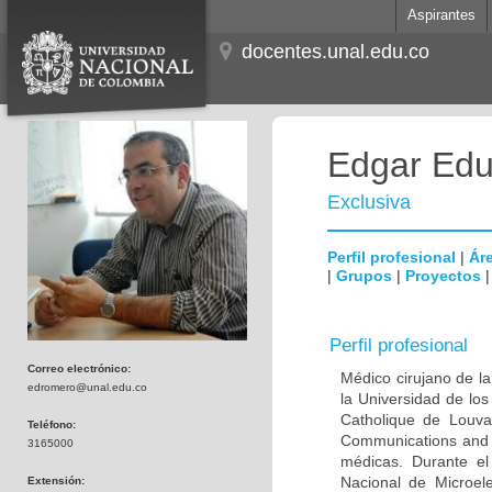
Aspirantes
docentes.unal.edu.co
Edgar Edu
Exclusiva
Perfil profesional
|
Áre
|
Grupos
|
Proyectos
Perfil profesional
Correo electrónico:
Médico cirujano de la
edromero@unal.edu.co
la Universidad de los
Catholique de Louva
Teléfono:
Communications and 
3165000
médicas. Durante e
Nacional de Microel
Extensión: