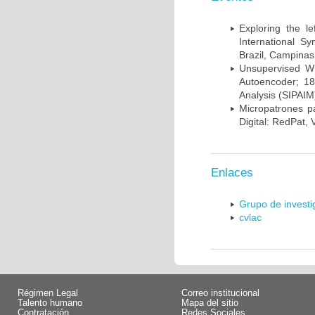
Exploring the l
International S
Brazil, Campinas
Unsupervised Whi
Autoencoder; 18
Analysis (SIPAIM
Micropatrones p
Digital: RedPat, 
Enlaces
Grupo de invest
cvlac
Régimen Legal
Correo institucional
Talento humano
Mapa del sitio
Contratación
Redes Sociales