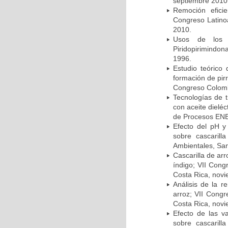
septiembre 2010
Remoción efici
Congreso Latin
2010.
Usos de los M
Piridopirimindo
1996.
Estudio teórico 
formación de pirr
Congreso Colomb
Tecnologías de t
con aceite dielé
de Procesos ENE
Efecto del pH y
sobre cascaril
Ambientales, San
Cascarilla de ar
índigo; VII Cong
Costa Rica, nov
Análisis de la r
arroz; VII Cong
Costa Rica, nov
Efecto de las v
sobre cascaril