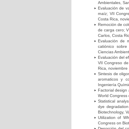
Ambientales, San
Evaluación de va
maíz; VII Congr
Costa Rica, nov
Remoción de colo
de carga cero; 
Carlos, Costa Ri
Evaluación de m
catiónico sobre
Ciencias Ambient
Evaluación del ef
VII Congreso de
Rica, noviembre
Sintesis de olig
aromaticos y c
Ingeniería Quím
Factorial design 
World Congress o
Statistical anal
dye degradation
Biotechnology, V
Utilization of W
Congress on Biot
Desorción del co