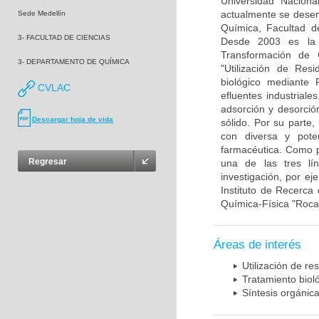
Universidad Nacion
actualmente se desem
Sede Medellín
Química, Facultad d
3- FACULTAD DE CIENCIAS
Desde 2003 es la D
Transformación de 
3- DEPARTAMENTO DE QUÍMICA
"Utilización de Res
biológico mediante 
CVLAC
efluentes industriale
adsorción y desorció
Descargar hoja de vida
sólido. Por su parte
con diversa y poten
farmacéutica. Como p
Regresar
una de las tres lín
investigación, por ej
Instituto de Recerca 
Química-Física "Roca
Áreas de interés
Utilización de r
Tratamiento biol
Síntesis orgánic