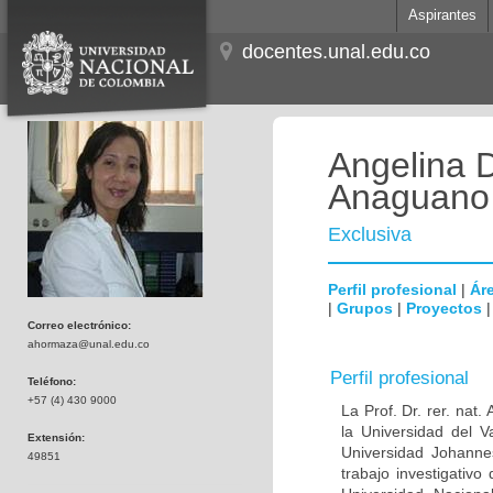
Aspirantes
docentes.unal.edu.co
Angelina 
Anaguano
Exclusiva
Perfil profesional
|
Áre
|
Grupos
|
Proyectos
Correo electrónico:
ahormaza@unal.edu.co
Perfil profesional
Teléfono:
+57 (4) 430 9000
La Prof. Dr. rer. nat
la Universidad del 
Extensión:
Universidad Johanne
49851
trabajo investigativ