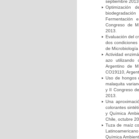
septiembre 2013
Optimización 
biodegradación
Fermentación e
Congreso de Mic
2013.
Evaluación del c
dos condiciones 
de Microbiología
Actividad enzimá
azo utilizando
Argentino de Mi
CO19110, Argent
Uso de hongos d
malaquita varian
y II Congreso de
2013.
Una aproximació
colorantes sinté
y Química Ambie
Chile, octubre 2
Tuza de maíz co
Latinoamericano
Química Ambiental