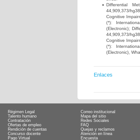
Differential 
44,909,373/hg38)
Cognitive Impairm
(*): Internati
(Electronic); Di
44,909,373/hg38)
Cognitive Impairm
(*): Internati
(Electronic), Wh
Enlaces
Régimen Legal
Correo institucional
Talento humano
Mapa del sitio
Contratación
Redes Sociales
Ofertas de empleo
FAQ
Rendición de cuentas
Quejas y reclamos
Concurso docente
Atención en línea
Pago Virtual
Encuesta