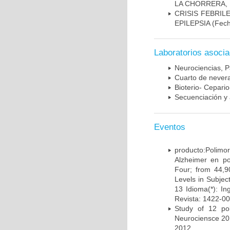
LA CHORRERA,
CRISIS FEBRIL
EPILEPSIA
(Fech
Laboratorios asoci
Neurociencias, P
Cuarto de nevera
Bioterio- Cepario
Secuenciación y 
Eventos
producto:Poli
Alzheimer en po
Four; from 44,9
Levels in Subject
13 Idioma(*): In
Revista: 1422-00
Study of 12 pol
Neurociensce 20
2012.