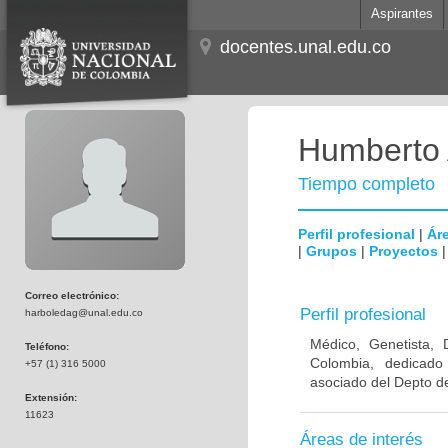
Aspirantes
docentes.unal.edu.co
Humberto 
Tiempo completo
Perfil profesional
|
Áre
|
Grupos
|
Proyectos
Correo electrónico:
Perfil profesional
harboledag@unal.edu.co
Médico, Genetista, 
Teléfono:
Colombia, dedicado
+57 (1) 316 5000
asociado del Depto de
Extensión:
11623
Áreas de interés