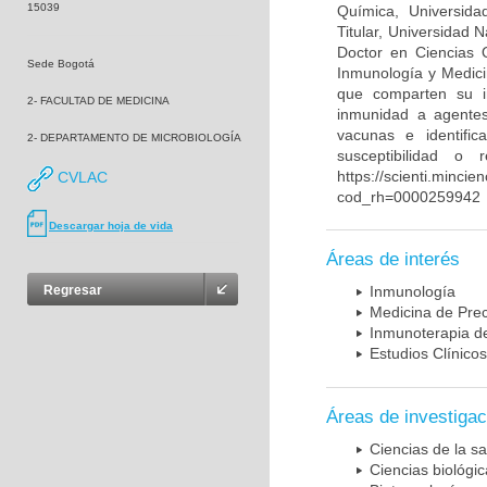
15039
Química, Universida
Titular, Universidad
Doctor en Ciencias 
Sede Bogotá
Inmunología y Medici
que comparten su in
2- FACULTAD DE MEDICINA
inmunidad a agentes 
vacunas e identifi
2- DEPARTAMENTO DE MICROBIOLOGÍA
susceptibilidad o
https://scienti.mincie
CVLAC
cod_rh=0000259942
Descargar hoja de vida
Áreas de interés
Regresar
Inmunología
Medicina de Prec
Inmunoterapia d
Estudios Clínicos
Áreas de investigac
Ciencias de la sa
Ciencias biológi