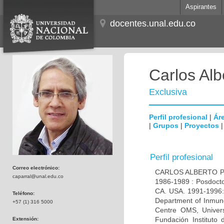
Aspirantes
docentes.unal.edu.co
Carlos Alb
Exclusiva
Perfil profesional
|
Áre
|
Grupos
|
Proyectos
Perfil profesional
Correo electrónico:
CARLOS ALBERTO PAR
caparral@unal.edu.co
1986-1989 : Posdocto
CA. USA. 1991-1996: 
Teléfono:
Department of Inmuno
+57 (1) 316 5000
Centre OMS, Univers
Fundación Instituto
Extensión: