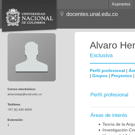
Aspirantes
docentes.unal.edu.co
Alvaro He
Exclusiva
Perfil profesional
|
Áre
|
Grupos
|
Proyectos
Correo electrónico:
Perfil profesional
ahacostap@unal.edu.co
Teléfono:
+57 (4) 430 9000
Áreas de interés
Extensión:
Teoría de la Arqu
1
Investigación-Cr