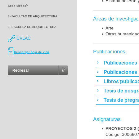
Historia del Arte 
Sede Medellín
3- FACULTAD DE ARQUITECTURA
Áreas de investigac
3- ESCUELA DE ARQUITECTURA
Arte
Otras humanida
CVLAC
Publicaciones
Descargar hoja de vida
Publicaciones 
Regresar
Publicaciones
Libros publica
Tesis de posg
Tesis de pregr
Asignaturas
PROYECTOS 2 
Código: 300660