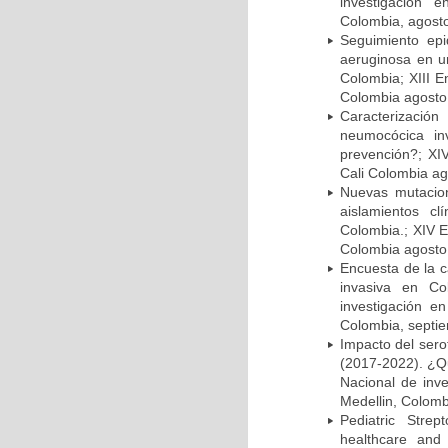
investigación 
Colombia, agost
Seguimiento ep
aeruginosa en un
Colombia; XIII E
Colombia agosto 
Caracterizació
neumocócica in
prevención?; XI
Cali Colombia ag
Nuevas mutacion
aislamientos c
Colombia.; XIV E
Colombia agosto 
Encuesta de la 
invasiva en Co
investigación e
Colombia, septi
Impacto del sero
(2017-2022). ¿Q
Nacional de inv
Medellin, Colomb
Pediatric Stre
healthcare and 