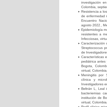
investigación e
Colombia, septi
Resistencia a lo
de enfermedad n
Encuentro Nacio
agosto 2022., Me
Epidemiología m
resistentes a m
Infecciosas, virt
Caracterización 
Streptococcus p
de Investigadore
Características 
pediátrica antes
Bogota, Colombi
virtual, Colombi
Meningitis por
clínica y micr
Investigadores e
Beltrán L, Leal
bacteriemias c
institución de B
virtual, Colombi
Perfil clínico m