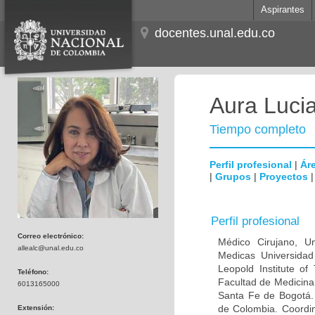
Aspirantes
docentes.unal.edu.co
Aura Lucia
Tiempo completo
Perfil profesional
|
Áre
|
Grupos
|
Proyectos
Perfil profesional
Correo electrónico:
Médico Cirujano, Un
allealc@unal.edu.co
Medicas Universidad 
Leopold Institute of
Teléfono:
Facultad de Medicina
6013165000
Santa Fe de Bogotá. I
de Colombia. Coordin
Extensión: