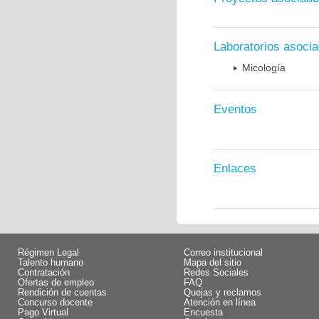
Laboratorios asoci
Micología
Eventos
Enlaces
Régimen Legal
Correo institucional
Talento humano
Mapa del sitio
Contratación
Redes Sociales
Ofertas de empleo
FAQ
Rendición de cuentas
Quejas y reclamos
Concurso docente
Atención en línea
Pago Virtual
Encuesta