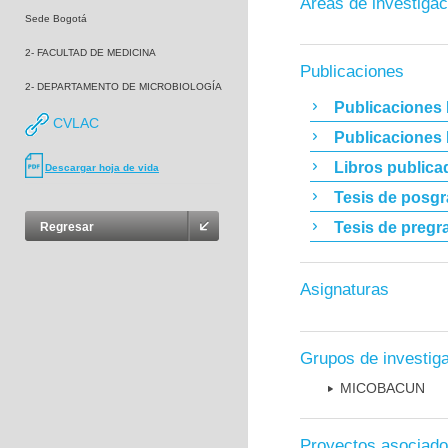
Áreas de investigac
Sede Bogotá
2- FACULTAD DE MEDICINA
Publicaciones
2- DEPARTAMENTO DE MICROBIOLOGÍA
Publicaciones 
CVLAC
Publicaciones
Libros publica
Descargar hoja de vida
Tesis de posg
Tesis de pregr
Regresar
Asignaturas
Grupos de investig
MICOBAC­UN
Proyectos asociad