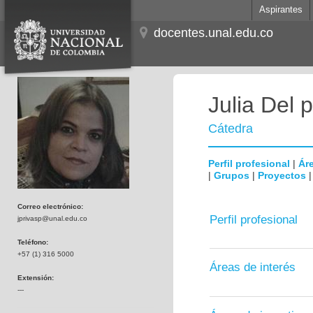
Aspirantes
docentes.unal.edu.co
Julia Del 
Cátedra
Perfil profesional
|
Áre
|
Grupos
|
Proyectos
Correo electrónico:
Perfil profesional
jprivasp@unal.edu.co
Teléfono:
+57 (1) 316 5000
Áreas de interés
Extensión:
---