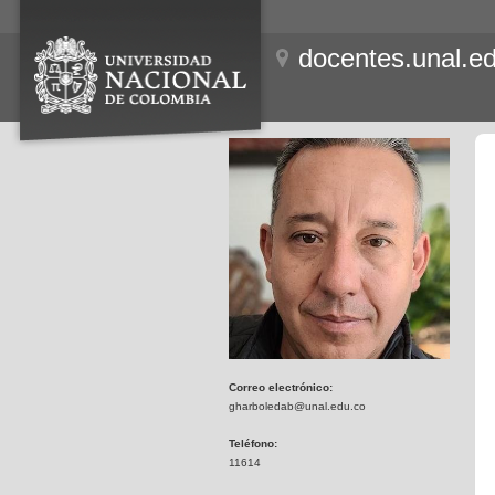
docentes.unal.e
Correo electrónico:
gharboledab@unal.edu.co
Teléfono:
11614