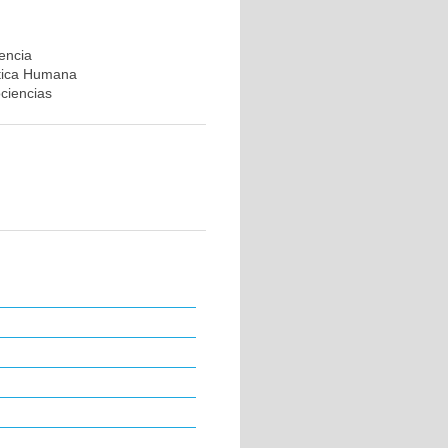
rencia
ética Humana
ociencias