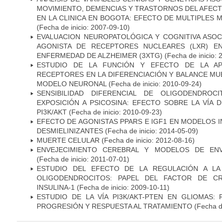
MOVIMIENTO, DEMENCIAS Y TRASTORNOS DEL AFEC
EN LA CLINICA EN BOGOTA: EFECTO DE MULTIPLES
(Fecha de inicio: 2007-09-10)
EVALUACION NEUROPATOLÓGICA Y COGNITIVA ASOC
AGONISTA DE RECEPTORES NUCLEARES (LXR) E
ENFERMEDAD DE ALZHEIMER (3XTG)
(Fecha de inicio: 
ESTUDIO DE LA FUNCIÓN Y EFECTO DE LA AP
RECEPTORES EN LA DIFERENCIACIÓN Y BALANCE MU
MODELO NEURONAL
(Fecha de inicio: 2010-09-24)
SENSIBILIDAD DIFERENCIAL DE OLIGODENDRO
EXPOSICIÓN A PSICOSINA: EFECTO SOBRE LA VÍA 
PI3K/AKT
(Fecha de inicio: 2010-09-23)
EFECTO DE AGONISTAS PPARS E IGF1 EN MODELOS 
DESMIELINIZANTES
(Fecha de inicio: 2014-05-09)
MUERTE CELULAR
(Fecha de inicio: 2012-08-16)
ENVEJECIMIENTO CEREBRAL Y MODELOS DE ENV
(Fecha de inicio: 2011-07-01)
ESTUDIO DEL EFECTO DE LA REGULACIÓN A LA
OLIGODENDROCITOS: PAPEL DEL FACTOR DE CR
INSULINA-1
(Fecha de inicio: 2009-10-11)
ESTUDIO DE LA VÍA PI3K/AKT-PTEN EN GLIOMAS: R
PROGRESIÓN Y RESPUESTA AL TRATAMIENTO
(Fecha de