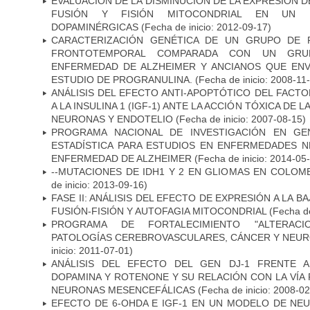
EVALUACIÓN DE LA DISMINUCIÓN DE LA EXPRESIÓN 
FUSIÓN Y FISIÓN MITOCONDRIAL EN UN
DOPAMINÉRGICAS
(Fecha de inicio: 2012-09-17)
CARACTERIZACIÓN GENÉTICA DE UN GRUPO DE 
FRONTOTEMPORAL COMPARADA CON UN GRU
ENFERMEDAD DE ALZHEIMER Y ANCIANOS QUE EN
ESTUDIO DE PROGRANULINA.
(Fecha de inicio: 2008-11
ANÁLISIS DEL EFECTO ANTI-APOPTÓTICO DEL FACTO
A LA INSULINA 1 (IGF-1) ANTE LA ACCIÓN TÓXICA DE
NEURONAS Y ENDOTELIO
(Fecha de inicio: 2007-08-15)
PROGRAMA NACIONAL DE INVESTIGACIÓN EN GEN
ESTADÍSTICA PARA ESTUDIOS EN ENFERMEDADES NE
ENFERMEDAD DE ALZHEIMER
(Fecha de inicio: 2014-05
--MUTACIONES DE IDH1 Y 2 EN GLIOMAS EN COLOMB
de inicio: 2013-09-16)
FASE II: ANÁLISIS DEL EFECTO DE EXPRESIÓN A LA B
FUSIÓN-FISIÓN Y AUTOFAGIA MITOCONDRIAL
(Fecha de
PROGRAMA DE FORTALECIMIENTO "ALTERAC
PATOLOGÍAS CEREBROVASCULARES, CÁNCER Y NEU
inicio: 2011-07-01)
ANÁLISIS DEL EFECTO DEL GEN DJ-1 FRENTE A 
DOPAMINA Y ROTENONE Y SU RELACIÓN CON LA VÍA 
NEURONAS MESENCEFÁLICAS
(Fecha de inicio: 2008-0
EFECTO DE 6-OHDA E IGF-1 EN UN MODELO DE NE