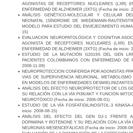
AGONISTAS DE RECEPTORES NUCLEARES (LXR) 
ENFERMEDAD DE ALZHEIMER (3XTG)
(Fecha de inicio: 
ANÁLISIS GENÉTICO-MOLECULAR Y CELULAR DE
NEONATAL (SÍNDROME DE WIEDEMANN-RAUTENSTR
MODELO PARA ESTUDIO DEL ENVEJECIMIENTO HUM
15)
EVALUACION NEUROPATOLÓGICA Y COGNITIVA ASOC
AGONISTA DE RECEPTORES NUCLEARES (LXR) E
ENFERMEDAD DE ALZHEIMER (3XTG)
(Fecha de inicio: 
ESTUDIO DE LA MUTACIÓN G2019S DEL GEN LR
PACIENTES COLOMBIANOS CON ENFERMEDAD DE 
2008-11-09)
NEUROPROTECCION CONFERIDA POR AGONISTAS PPAR
VIAS DE SUPERVIVENCIA NEURONAL, METABOLISMO
EN MODELOS DE ENFERMEDADES DESMIELINIZANTES
ANÁLISIS DEL EFECTO NEUROPROTECTOR DE LOS GEN
SU RELACIÓN CON LA VÍA PI3K/AKT Y FUNCIÓN MIT
NEUROTÓXICO
(Fecha de inicio: 2006-08-01)
ESTUDIO DE LA VÍA FOSFATIDILINOSITOL-3 KINASA
inicio: 2008-08-15)
ANÁLISIS DEL EFECTO DEL GEN DJ-1 FRENTE A 
DOPAMINA Y ROTENONE Y SU RELACIÓN CON LA VÍA 
NEURONAS MESENCEFÁLICAS
(Fecha de inicio: 2008-0