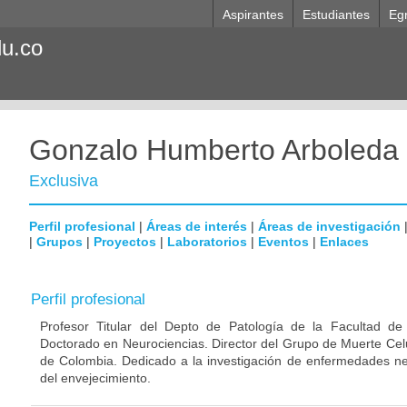
Aspirantes
Estudiantes
Eg
du.co
Gonzalo Humberto Arboleda
Exclusiva
Perfil profesional
|
Áreas de interés
|
Áreas de investigación
|
Grupos
|
Proyectos
|
Laboratorios
|
Eventos
|
Enlaces
Perfil profesional
Profesor Titular del Depto de Patología de la Facultad de
Doctorado en Neurociencias. Director del Grupo de Muerte Celu
de Colombia. Dedicado a la investigación de enfermedades ne
del envejecimiento.