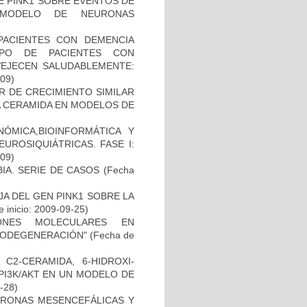
DE PINK1 SOBRE EVENTOS DE
 MODELO DE NEURONAS
PACIENTES CON DEMENCIA
PO DE PACIENTES CON
VEJECEN SALUDABLEMENTE:
-09)
R DE CRECIMIENTO SIMILAR
 LA CERAMIDA EN MODELOS DE
ÓMICA,BIOINFORMÁTICA Y
UROSIQUIÁTRICAS. FASE I:
-09)
IA. SERIE DE CASOS
(Fecha
AJA DEL GEN PINK1 SOBRE LA
 inicio: 2009-09-25)
IONES MOLECULARES EN
RODEGENERACIÓN"
(Fecha de
C2-CERAMIDA, 6-HIDROXI-
PI3K/AKT EN UN MODELO DE
2-28)
URONAS MESENCEFÁLICAS Y