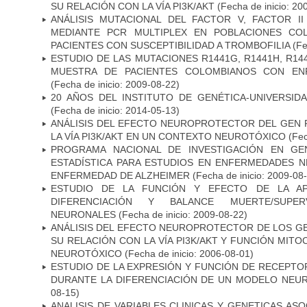
SU RELACIÓN CON LA VÍA PI3K/AKT
(Fecha de inicio: 20
ANÁLISIS MUTACIONAL DEL FACTOR V, FACTOR I
MEDIANTE PCR MULTIPLEX EN POBLACIONES CO
PACIENTES CON SUSCEPTIBILIDAD A TROMBOFILIA
(Fe
ESTUDIO DE LAS MUTACIONES R1441G, R1441H, R14
MUESTRA DE PACIENTES COLOMBIANOS CON EN
(Fecha de inicio: 2009-08-22)
20 AÑOS DEL INSTITUTO DE GENÉTICA-UNIVERSID
(Fecha de inicio: 2014-05-13)
ANÁLISIS DEL EFECTO NEUROPROTECTOR DEL GEN 
LA VÍA PI3K/AKT EN UN CONTEXTO NEUROTÓXICO
(Fec
PROGRAMA NACIONAL DE INVESTIGACIÓN EN GEN
ESTADÍSTICA PARA ESTUDIOS EN ENFERMEDADES NE
ENFERMEDAD DE ALZHEIMER
(Fecha de inicio: 2009-08
ESTUDIO DE LA FUNCIÓN Y EFECTO DE LA AP
DIFERENCIACIÓN Y BALANCE MUERTE/SUPE
NEURONALES
(Fecha de inicio: 2009-08-22)
ANÁLISIS DEL EFECTO NEUROPROTECTOR DE LOS GEN
SU RELACIÓN CON LA VÍA PI3K/AKT Y FUNCIÓN MIT
NEUROTÓXICO
(Fecha de inicio: 2006-08-01)
ESTUDIO DE LA EXPRESIÓN Y FUNCIÓN DE RECEPTO
DURANTE LA DIFERENCIACIÓN DE UN MODELO NEU
08-15)
ANALISIS DE VARIABLES CLINICAS Y GENETICAS AS