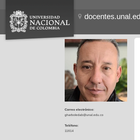
docentes.unal.e
Correo electrónico:
gharboledab@unal.edu.co
Teléfono:
11614