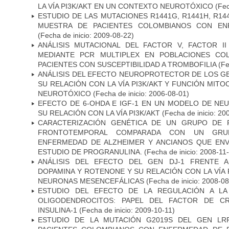
LA VÍA PI3K/AKT EN UN CONTEXTO NEUROTÓXICO
(Fec
ESTUDIO DE LAS MUTACIONES R1441G, R1441H, R14
MUESTRA DE PACIENTES COLOMBIANOS CON EN
(Fecha de inicio: 2009-08-22)
ANÁLISIS MUTACIONAL DEL FACTOR V, FACTOR I
MEDIANTE PCR MULTIPLEX EN POBLACIONES CO
PACIENTES CON SUSCEPTIBILIDAD A TROMBOFILIA
(Fe
ANÁLISIS DEL EFECTO NEUROPROTECTOR DE LOS GEN
SU RELACIÓN CON LA VÍA PI3K/AKT Y FUNCIÓN MIT
NEUROTÓXICO
(Fecha de inicio: 2006-08-01)
EFECTO DE 6-OHDA E IGF-1 EN UN MODELO DE NE
SU RELACIÓN CON LA VÍA PI3K/AKT
(Fecha de inicio: 20
CARACTERIZACIÓN GENÉTICA DE UN GRUPO DE 
FRONTOTEMPORAL COMPARADA CON UN GRU
ENFERMEDAD DE ALZHEIMER Y ANCIANOS QUE EN
ESTUDIO DE PROGRANULINA.
(Fecha de inicio: 2008-11
ANÁLISIS DEL EFECTO DEL GEN DJ-1 FRENTE A 
DOPAMINA Y ROTENONE Y SU RELACIÓN CON LA VÍA 
NEURONAS MESENCEFÁLICAS
(Fecha de inicio: 2008-0
ESTUDIO DEL EFECTO DE LA REGULACIÓN A LA
OLIGODENDROCITOS: PAPEL DEL FACTOR DE CR
INSULINA-1
(Fecha de inicio: 2009-10-11)
ESTUDIO DE LA MUTACIÓN G2019S DEL GEN LR