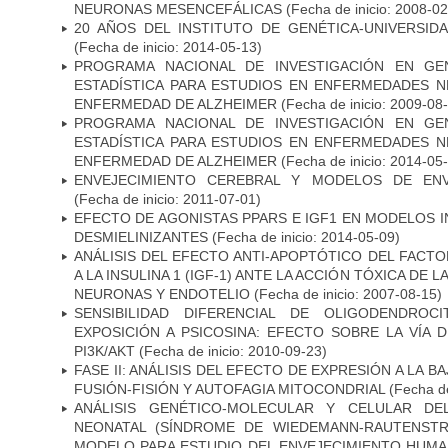
NEURONAS MESENCEFÁLICAS
(Fecha de inicio: 2008-0
20 AÑOS DEL INSTITUTO DE GENÉTICA-UNIVERSID
(Fecha de inicio: 2014-05-13)
PROGRAMA NACIONAL DE INVESTIGACIÓN EN GEN
ESTADÍSTICA PARA ESTUDIOS EN ENFERMEDADES NE
ENFERMEDAD DE ALZHEIMER
(Fecha de inicio: 2009-08
PROGRAMA NACIONAL DE INVESTIGACIÓN EN GEN
ESTADÍSTICA PARA ESTUDIOS EN ENFERMEDADES NE
ENFERMEDAD DE ALZHEIMER
(Fecha de inicio: 2014-05
ENVEJECIMIENTO CEREBRAL Y MODELOS DE ENV
(Fecha de inicio: 2011-07-01)
EFECTO DE AGONISTAS PPARS E IGF1 EN MODELOS 
DESMIELINIZANTES
(Fecha de inicio: 2014-05-09)
ANÁLISIS DEL EFECTO ANTI-APOPTÓTICO DEL FACTO
A LA INSULINA 1 (IGF-1) ANTE LA ACCIÓN TÓXICA DE
NEURONAS Y ENDOTELIO
(Fecha de inicio: 2007-08-15)
SENSIBILIDAD DIFERENCIAL DE OLIGODENDRO
EXPOSICIÓN A PSICOSINA: EFECTO SOBRE LA VÍA 
PI3K/AKT
(Fecha de inicio: 2010-09-23)
FASE II: ANÁLISIS DEL EFECTO DE EXPRESIÓN A LA B
FUSIÓN-FISIÓN Y AUTOFAGIA MITOCONDRIAL
(Fecha de
ANÁLISIS GENÉTICO-MOLECULAR Y CELULAR DE
NEONATAL (SÍNDROME DE WIEDEMANN-RAUTENSTR
MODELO PARA ESTUDIO DEL ENVEJECIMIENTO HUM