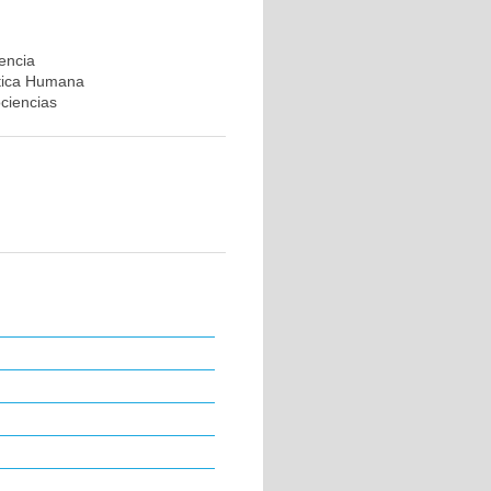
rencia
ética Humana
ociencias