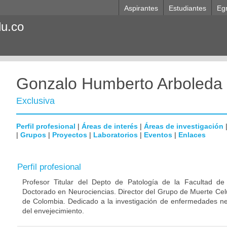
Aspirantes
Estudiantes
Eg
du.co
Gonzalo Humberto Arboleda
Exclusiva
Perfil profesional
|
Áreas de interés
|
Áreas de investigación
|
Grupos
|
Proyectos
|
Laboratorios
|
Eventos
|
Enlaces
Perfil profesional
Profesor Titular del Depto de Patología de la Facultad de
Doctorado en Neurociencias. Director del Grupo de Muerte Celu
de Colombia. Dedicado a la investigación de enfermedades ne
del envejecimiento.