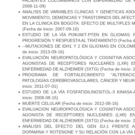
PACIENTES COLOMBIANOS CON ENFERMEDAD DE 
2008-11-09)
ANALISIS DE VARIABLES CLINICAS Y GENETICAS AS
MOVIMIENTO, DEMENCIAS Y TRASTORNOS DEL AFEC
EN LA CLINICA EN BOGOTA: EFECTO DE MULTIPLES
(Fecha de inicio: 2007-09-10)
ESTUDIO DE LA VÍA PI3K/AKT-PTEN EN GLIOMAS: R
PROGRESIÓN Y RESPUESTA AL TRATAMIENTO
(Fecha de
--MUTACIONES DE IDH1 Y 2 EN GLIOMAS EN COLOMB
de inicio: 2013-09-16)
EVALUACIÓN NEUROPATOLÓGICA Y COGNITIVA ASOC
AGONISTAS DE RECEPTORES NUCLEARES (LXR) 
ENFERMEDAD DE ALZHEIMER (3XTG)
(Fecha de inicio: 
PROGRAMA DE FORTALECIMIENTO "ALTERAC
PATOLOGÍAS CEREBROVASCULARES, CÁNCER Y NEU
inicio: 2011-07-01)
ESTUDIO DE LA VÍA FOSFATIDILINOSITOL-3 KINASA
inicio: 2008-08-15)
MUERTE CELULAR
(Fecha de inicio: 2012-08-16)
EVALUACION NEUROPATOLÓGICA Y COGNITIVA ASOC
AGONISTA DE RECEPTORES NUCLEARES (LXR) E
ENFERMEDAD DE ALZHEIMER (3XTG)
(Fecha de inicio: 
ANÁLISIS DEL EFECTO DEL GEN DJ-1 FRENTE A 
DOPAMINA Y ROTENONE Y SU RELACIÓN CON LA VÍA 