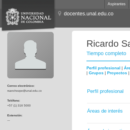
Aspirantes
docentes.unal.edu.co
Ricardo S
Tiempo completo
Perfil profesional
|
Áre
|
Grupos
|
Proyectos
Correo electrónico:
Perfil profesional
rsanchezpe@unal.edu.co
Teléfono:
+57 (1) 316 5000
Áreas de interés
Extensión:
---