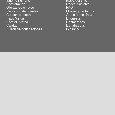
Talento humano
Mapa del sitio
Contratación
Redes Sociales
Ofertas de empleo
FAQ
Rendición de cuentas
Quejas y reclamos
Concurso docente
Atención en línea
Pago Virtual
Encuesta
Control interno
Contáctenos
Calidad
Estadísticas
Buzón de notificaciones
Glosario