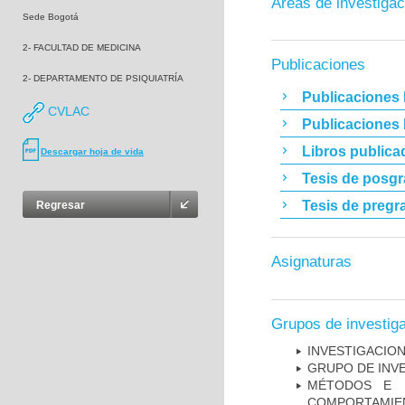
Áreas de investigac
Sede Bogotá
2- FACULTAD DE MEDICINA
Publicaciones
2- DEPARTAMENTO DE PSIQUIATRÍA
Publicaciones 
CVLAC
Publicaciones
Libros publica
Descargar hoja de vida
Tesis de posg
Tesis de pregr
Regresar
Asignaturas
Grupos de investig
INVESTIGACION
GRUPO DE INV
MÉTODOS E I
COMPORTAMIE