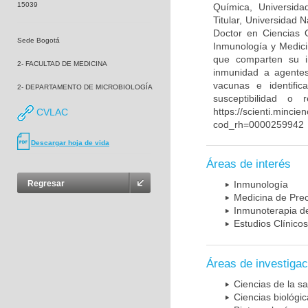
15039
Química, Universida
Titular, Universidad
Doctor en Ciencias 
Sede Bogotá
Inmunología y Medici
que comparten su in
2- FACULTAD DE MEDICINA
inmunidad a agentes 
vacunas e identifi
2- DEPARTAMENTO DE MICROBIOLOGÍA
susceptibilidad o
https://scienti.mincie
CVLAC
cod_rh=0000259942
Descargar hoja de vida
Áreas de interés
Regresar
Inmunología
Medicina de Prec
Inmunoterapia d
Estudios Clínicos
Áreas de investigac
Ciencias de la sa
Ciencias biológi