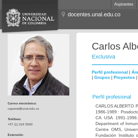
Aspirantes
docentes.unal.edu.co
Carlos Alb
Exclusiva
Perfil profesional
|
Áre
|
Grupos
|
Proyectos
Perfil profesional
Correo electrónico:
CARLOS ALBERTO PAR
caparral@unal.edu.co
1986-1989 : Posdocto
CA. USA. 1991-1996: 
Teléfono:
Department of Inmuno
+57 (1) 316 5000
Centre OMS, Univers
Fundación Instituto
Extensión: