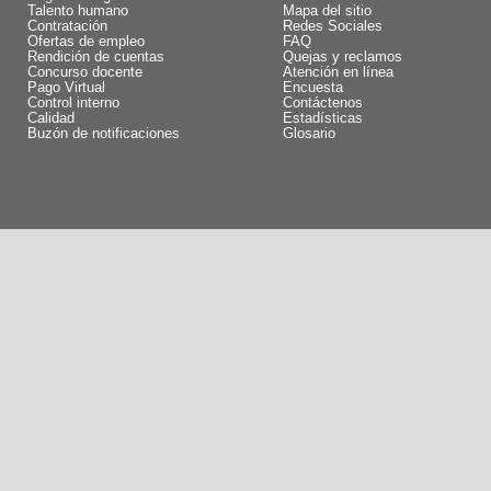
Talento humano
Mapa del sitio
Contratación
Redes Sociales
Ofertas de empleo
FAQ
Rendición de cuentas
Quejas y reclamos
Concurso docente
Atención en línea
Pago Virtual
Encuesta
Control interno
Contáctenos
Calidad
Estadísticas
Buzón de notificaciones
Glosario