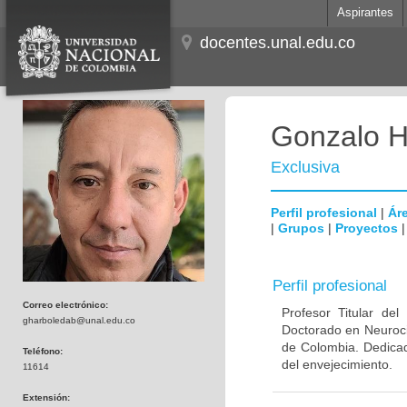
Aspirantes
docentes.unal.edu.co
Gonzalo H
Exclusiva
Perfil profesional
|
Áre
|
Grupos
|
Proyectos
Perfil profesional
Correo electrónico:
Profesor Titular de
gharboledab@unal.edu.co
Doctorado en Neuroci
de Colombia. Dedicad
Teléfono:
del envejecimiento.
11614
Extensión: