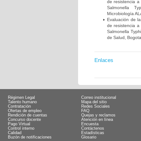
de resistencia a
Salmonella Ty
Microbiología A
Evaluación de la
de resistencia a
Salmonella Typhi
de Salud, Bogot
Enlaces
Régimen Legal
Correo institucional
Talento humano
Mapa del sitio
Contratación
Redes Sociales
Ofertas de empleo
FAQ
Rendición de cuentas
Quejas y reclamos
Concurso docente
Atención en línea
Pago Virtual
Encuesta
Control interno
Contáctenos
Calidad
Estadísticas
Buzón de notificaciones
Glosario