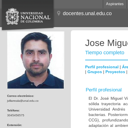
Aspirantes
docentes.unal.edu.co
Jose Migue
Tiempo completo
Perfil profesional
|
Áre
|
Grupos
|
Proyectos
Perfil profesional
Correo electrónico:
El Dr. José Miguel V
jvillarreala@unal.edu.co
sólida trayectoria 
Universidad Andrés 
Teléfono:
bacterias. Posterior
3045456575
CCG), profundizando
adaptación al ambien
Extensión: