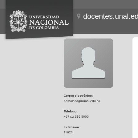
docentes.unal.e
Correo electrónico:
harboledag@unal.edu.co
Teléfono:
+57 (1) 316 5000
Extensión:
11623