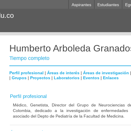
Aspirantes
Estudiantes
Eg
du.co
Humberto Arboleda Granado
Tiempo completo
Perfil profesional
|
Áreas de interés
|
Áreas de investigación
|
Grupos
|
Proyectos
|
Laboratorios
|
Eventos
|
Enlaces
Perfil profesional
Médico, Genetista, Director del Grupo de Neurociencias d
Colombia, dedicado a la investigación de enfermedades n
asociado del Depto de Pediatría de la Facultad de Medicina.