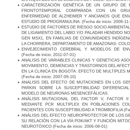
CARACTERIZACIÓN GENÉTICA DE UN GRUPO DE 
FRONTOTEMPORAL COMPARADA CON UN GRU
ENFERMEDAD DE ALZHEIMER Y ANCIANOS QUE EN
ESTUDIO DE PROGRANULINA.
(Fecha de inicio: 2008-11
ESTUDIO DE FACTORES DE RIESGO SOCIO AMBIENTAL
DE LIGAMIENTO DEL LABIO Y/O PALADAR HENDIDO N
GEN MSX1, EN FAMILIAS DE COMUNIDADES INDÍGE
LA CHORRERA, DEPARTAMENTO DE AMAZONAS- COLO
ENVEJECIMIENTO CEREBRAL Y MODELOS DE ENV
(Fecha de inicio: 2011-07-01)
ANALISIS DE VARIABLES CLINICAS Y GENETICAS AS
MOVIMIENTO, DEMENCIAS Y TRASTORNOS DEL AFEC
EN LA CLINICA EN BOGOTA: EFECTO DE MULTIPLES
(Fecha de inicio: 2007-09-10)
ANALISIS DEL EFECTO DE MUTACIONES EN LOS GE
PARKIN SOBRE LA SUSCEPTIBILIDAD DIFERENCI
MODELO DE NEURONAS MESENCEFÁLICAS
ANÁLISIS MUTACIONAL DEL FACTOR V, FACTOR I
MEDIANTE PCR MULTIPLEX EN POBLACIONES CO
PACIENTES CON SUSCEPTIBILIDAD A TROMBOFILIA
(Fe
ANÁLISIS DEL EFECTO NEUROPROTECTOR DE LOS GEN
SU RELACIÓN CON LA VÍA PI3K/AKT Y FUNCIÓN MIT
NEUROTÓXICO
(Fecha de inicio: 2006-08-01)