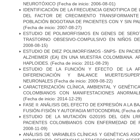
NEUROTÓXICO
(Fecha de inicio: 2006-08-01)
IDENTIFICACIÓN DE LA FRECUENCIA GENOTIPICA DE
DEL FACTOR DE CRECIMIENTO TRANSFORMANTE 
POBLACIÓN BOGOTANA DE PACIENTES CON Y SIN PAL
(Fecha de inicio: 2007-08-27)
ESTUDIO DE POLIMORFISMOS EN GENES DE SERO
TRASTORNO OBSESIVO-COMPULSIVO EN NIÑOS DE
2008-08-15)
ESTUDIO DE DIEZ POLIMORFISMOS -SNPS- EN PAC
ALZHEIMER (EA) EN UNA MUESTRA COLOMBIANA. A
HAPLOIDES.
(Fecha de inicio: 2011-08-29)
ESTUDIO DE LA FUNCIÓN Y EFECTO DE LA AP
DIFERENCIACIÓN Y BALANCE MUERTE/SUPE
NEURONALES
(Fecha de inicio: 2009-08-22)
CARACTERIZACIÓN CLÍNICA, AMBIENTAL Y GENÉTICA
COLOMBIANOS CON MANIFESTACIONES ANORMAL
(Fecha de inicio: 2014-12-29)
FASE II: ANÁLISIS DEL EFECTO DE EXPRESIÓN A LA B
FUSIÓN-FISIÓN Y AUTOFAGIA MITOCONDRIAL
(Fecha de
ESTUDIO DE LA MUTACIÓN G2019S DEL GEN LR
PACIENTES COLOMBIANOS CON ENFERMEDAD DE 
2008-11-09)
ANÁLISIS DE VARIABLES CLÍNICAS Y GENÉTICAS AS