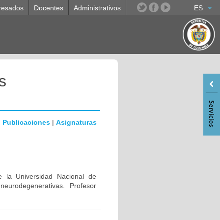
resados
Docentes
Administrativos
ES
s
|
Publicaciones
|
Asignaturas
e la Universidad Nacional de
eurodegenerativas. Profesor