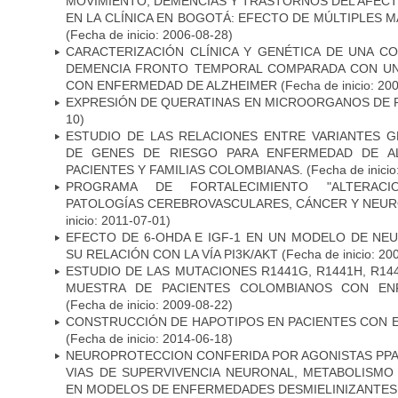
MOVIMIENTO, DEMENCIAS Y TRASTORNOS DEL AFEC
EN LA CLÍNICA EN BOGOTÁ: EFECTO DE MÚLTIPLES 
(Fecha de inicio: 2006-08-28)
CARACTERIZACIÓN CLÍNICA Y GENÉTICA DE UNA C
DEMENCIA FRONTO TEMPORAL COMPARADA CON UN
CON ENFERMEDAD DE ALZHEIMER
(Fecha de inicio: 20
EXPRESIÓN DE QUERATINAS EN MICROORGANOS DE P
10)
ESTUDIO DE LAS RELACIONES ENTRE VARIANTES G
DE GENES DE RIESGO PARA ENFERMEDAD DE AL
PACIENTES Y FAMILIAS COLOMBIANAS.
(Fecha de inicio
PROGRAMA DE FORTALECIMIENTO "ALTERAC
PATOLOGÍAS CEREBROVASCULARES, CÁNCER Y NEU
inicio: 2011-07-01)
EFECTO DE 6-OHDA E IGF-1 EN UN MODELO DE NE
SU RELACIÓN CON LA VÍA PI3K/AKT
(Fecha de inicio: 20
ESTUDIO DE LAS MUTACIONES R1441G, R1441H, R14
MUESTRA DE PACIENTES COLOMBIANOS CON EN
(Fecha de inicio: 2009-08-22)
CONSTRUCCIÓN DE HAPOTIPOS EN PACIENTES CON 
(Fecha de inicio: 2014-06-18)
NEUROPROTECCION CONFERIDA POR AGONISTAS PPAR
VIAS DE SUPERVIVENCIA NEURONAL, METABOLISMO
EN MODELOS DE ENFERMEDADES DESMIELINIZANTES