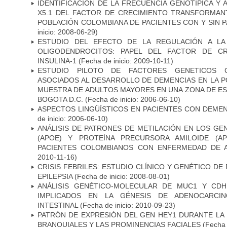
IDENTIFICACIÓN DE LA FRECUENCIA GENOTIPICA Y 
X5.1 DEL FACTOR DE CRECIMIENTO TRANSFORMANT
POBLACIÓN COLOMBIANA DE PACIENTES CON Y SIN 
inicio: 2008-06-29)
ESTUDIO DEL EFECTO DE LA REGULACIÓN A LA
OLIGODENDROCITOS: PAPEL DEL FACTOR DE CR
INSULINA-1
(Fecha de inicio: 2009-10-11)
ESTUDIO PILOTO DE FACTORES GENETICOS C
ASOCIADOS AL DESARROLLO DE DEMENCIAS EN LA PO
MUESTRA DE ADULTOS MAYORES EN UNA ZONA DE E
BOGOTA D.C.
(Fecha de inicio: 2006-06-10)
ASPECTOS LINGÜÍSTICOS EN PACIENTES CON DEMEN
de inicio: 2006-06-10)
ANÁLISIS DE PATRONES DE METILACIÓN EN LOS GE
(APOE) Y PROTEÍNA PRECURSORA AMILOIDE (A
PACIENTES COLOMBIANOS CON ENFERMEDAD DE 
2010-11-16)
CRISIS FEBRILES: ESTUDIO CLÍNICO Y GENÉTICO D
EPILEPSIA
(Fecha de inicio: 2008-08-01)
ANÁLISIS GENÉTICO-MOLECULAR DE MUC1 Y CD
IMPLICADOS EN LA GÉNESIS DE ADENOCARCI
INTESTINAL
(Fecha de inicio: 2010-09-23)
PATRÓN DE EXPRESIÓN DEL GEN HEY1 DURANTE LA
BRANQUIALES Y LAS PROMINENCIAS FACIALES
(Fecha 