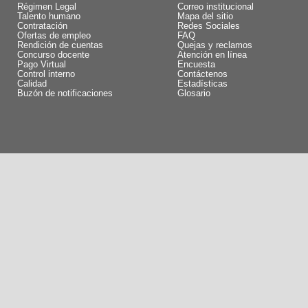
Régimen Legal
Correo institucional
Talento humano
Mapa del sitio
Contratación
Redes Sociales
Ofertas de empleo
FAQ
Rendición de cuentas
Quejas y reclamos
Concurso docente
Atención en línea
Pago Virtual
Encuesta
Control interno
Contáctenos
Calidad
Estadísticas
Buzón de notificaciones
Glosario