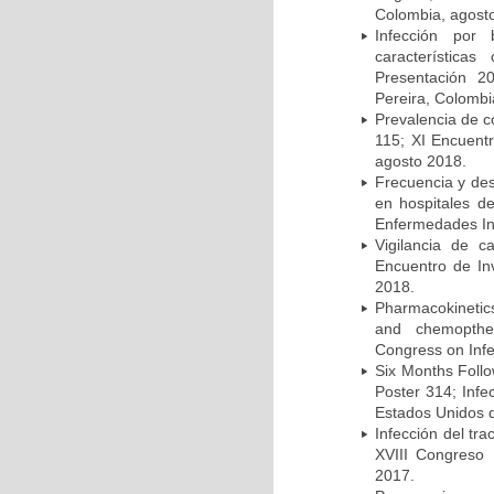
Colombia, agost
Infección por 
característica
Presentación 2
Pereira, Colombi
Prevalencia de c
115; XI Encuent
agosto 2018.
Frecuencia y des
en hospitales d
Enfermedades Inf
Vigilancia de 
Encuentro de In
2018.
Pharmacokinetics
and chemopther
Congress on Infe
Six Months Follow
Poster 314; Infe
Estados Unidos d
Infección del tra
XVIII Congreso
2017.