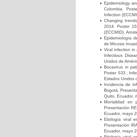
Epidemiology and 
Colombia. Post
Infection (ECCMI
Changing trends
2014. Poster 15
(ECCMID), Amster
Epidemiología d
de Micosis Invas
Viral infection i
Infectious Dise
Unidos de Améric
Bocavirus in pat
Poster 533.; Inf
Estados Unidos d
Incidencia de i
Bogotá. Presenta
Quito, Ecuador,
Mortalidad en 
Presentación RE
Ecuador, mayo 2
Etiología viral
Presentación IRA
Ecuador, mayo 2
Etiología viral