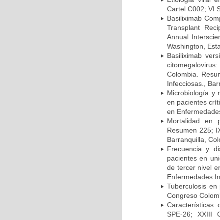
Cartel C002; VI 
Basiliximab Comp
Transplant Reci
Annual Intersci
Washington, Est
Basiliximab vers
citomegalovirus:
Colombia. Resum
Infecciosas., Ba
Microbiología y 
en pacientes crí
en Enfermedades 
Mortalidad en 
Resumen 225; IX
Barranquilla, Co
Frecuencia y d
pacientes en uni
de tercer nivel 
Enfermedades Inf
Tuberculosis en
Congreso Colomb
Características
SPE-26; XXIII 