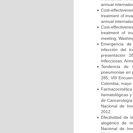
annual internati
Cost-effectivene
treatment of inv
annual internati
Cost-effectiven
treatment of in
meeting, Washing
Emergencia de 
infección del t
presentación 2
Infecciosas, Arm
Tendencia de l
pneumoniae en p
285; VIII Encuen
Colombia, mayo 
Farmacocinétic
hematológicas y n
de Cancerología,
Nacional de Inv
2012.
Efectividad de l
alogénico de me
Nacional de Inv