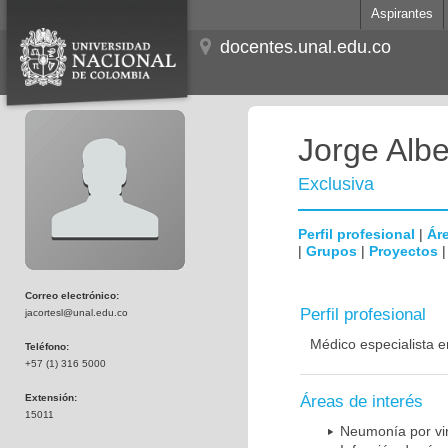
Aspirantes
docentes.unal.edu.co
Jorge Albe
Exclusiva
Perfil profesional
|
Áre
|
Grupos
|
Proyectos
Correo electrónico:
Perfil profesional
jacortesl@unal.edu.co
Médico especialista e
Teléfono:
+57 (1) 316 5000
Extensión:
Áreas de interés
15011
Neumonía por vi