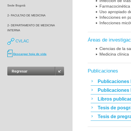
Infección de vías
Sede Bogotá
Farmacocinética 
Uso apropiado d
2- FACULTAD DE MEDICINA
Infecciones en p
Infecciones micó
2- DEPARTAMENTO DE MEDICINA
INTERNA
Áreas de investigac
CVLAC
Ciencias de la sa
Medicina clínica
Descargar hoja de vida
Publicaciones
Regresar
Publicaciones 
Publicaciones
Libros publica
Tesis de posg
Tesis de pregr