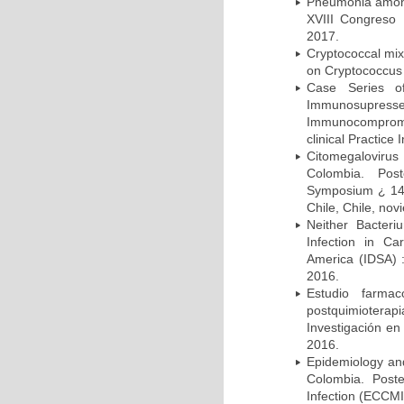
Pneumonia among 
XVIII Congreso
2017.
Cryptococcal mix
on Cryptococcus 
Case Series o
Immunosupress
Immunocompromi
clinical Practice
Citomegalovirus
Colombia. Pos
Symposium ¿ 14th
Chile, Chile, no
Neither Bacteri
Infection in Ca
America (IDSA) 
2016.
Estudio farmac
postquimiotera
Investigación en
2016.
Epidemiology and 
Colombia. Post
Infection (ECCMI