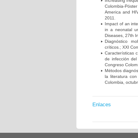
Increasing frequ
Colombia-Póster
America and HIV
2011.
Impact of an int
in a neonatal u
Diseases, 27th I
Diagnóstico mo
críticos.; XXI C
Características 
de infección del
Congreso Colombi
Métodos diagnóst
la literatura co
Colombia, octub
Enlaces