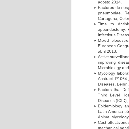
agosto 2014.
Factores de ries
pneumoniae. Re
Cartagena, Colo
Time to Antibio
appendectomy. P
Infectious Disea
Mixed bloodstr
European Congres
abril 2013.
Active surveillan
improving dise
Microbiology and 
Mycology laborat
Abstract P1064.
Diseases, Berlín,
Factors that Def
Third Level Hos
Diseases (ICID), 
Epidemiology and
Latin America-pó
Animal Mycology,
Cost-effectivene
mechanical vent