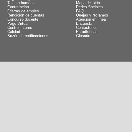
Talento humano
Mapa del sitio
Contratación
Redes Sociales
Ofertas de empleo
FAQ
Rendición de cuentas
Quejas y reclamos
Concurso docente
Atención en línea
Pago Virtual
Encuesta
Control interno
Contáctenos
Calidad
Estadísticas
Buzón de notificaciones
Glosario