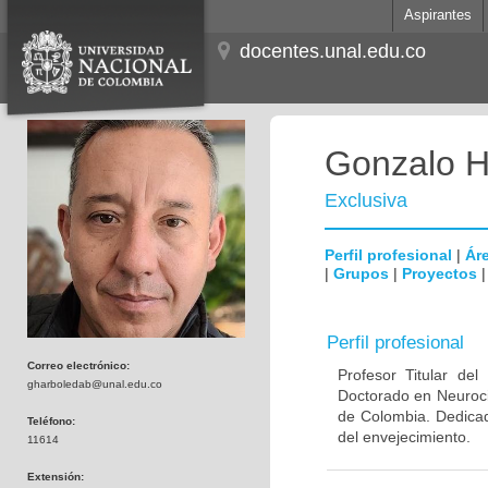
Aspirantes
docentes.unal.edu.co
Gonzalo H
Exclusiva
Perfil profesional
|
Áre
|
Grupos
|
Proyectos
Perfil profesional
Correo electrónico:
Profesor Titular de
gharboledab@unal.edu.co
Doctorado en Neuroci
de Colombia. Dedicad
Teléfono:
del envejecimiento.
11614
Extensión: