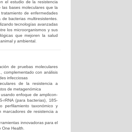
en el estudio de la resistencia
de las bases moleculares que la
e tratamiento de enfermedades
de bacterias multiresistentes.
tilizando tecnologías avanzadas
ntre los microorganismos y sus
ológicas que mejoren la salud
 animal y ambiental.
idación de pruebas moleculares
s., complementado con análisis
des infecciosas
eculares de la resistencia a
 datos de metagenómica
a usando enfoque de amplicon-
-rRNA (para bacterias), 18S-
o perfilamiento taxonómico y
n marcadores de resistencia a
erramientas innovadoras para el
e One Health.