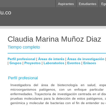
Aspirantes
Estudiantes
Eg
du.co
Claudia Marina Muñoz Diaz
Tiempo completo
Perfil profesional
|
Áreas de interés
|
Áreas de investigación
|
Grupos
|
Proyectos
|
Laboratorios
|
Eventos
|
Enlaces
Perfil profesional
Investigadora del área de biotecnología en salud, esp
microorganismos patógenos, con un enfoque particular
enfermedades. Trayectoria de investigación centrada en el dis
pruebas moleculares para la detección de estos patógenos, a
genómica y molecular de bacterias con el fin de entender su d