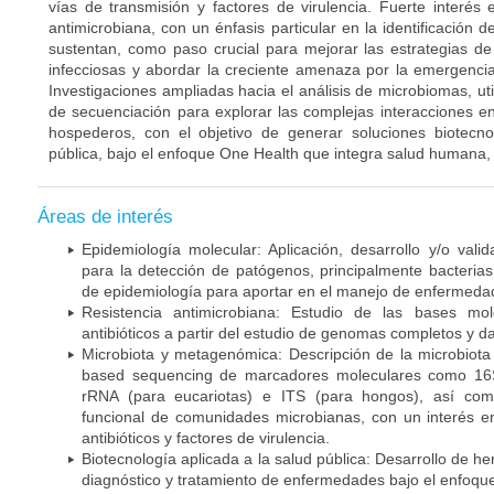
vías de transmisión y factores de virulencia. Fuerte interés 
antimicrobiana, con un énfasis particular en la identificación 
sustentan, como paso crucial para mejorar las estrategias d
infecciosas y abordar la creciente amenaza por la emergencia 
Investigaciones ampliadas hacia el análisis de microbiomas, u
de secuenciación para explorar las complejas interacciones e
hospederos, con el objetivo de generar soluciones biotecn
pública, bajo el enfoque One Health que integra salud humana,
Áreas de interés
Epidemiología molecular: Aplicación, desarrollo y/o val
para la detección de patógenos, principalmente bacteria
de epidemiología para aportar en el manejo de enfermeda
Resistencia antimicrobiana: Estudio de las bases mol
antibióticos a partir del estudio de genomas completos y
Microbiota y metagenómica: Descripción de la microbiot
based sequencing de marcadores moleculares como 16S
rRNA (para eucariotas) e ITS (para hongos), así com
funcional de comunidades microbianas, con un interés e
antibióticos y factores de virulencia.
Biotecnología aplicada a la salud pública: Desarrollo de h
diagnóstico y tratamiento de enfermedades bajo el enfoqu