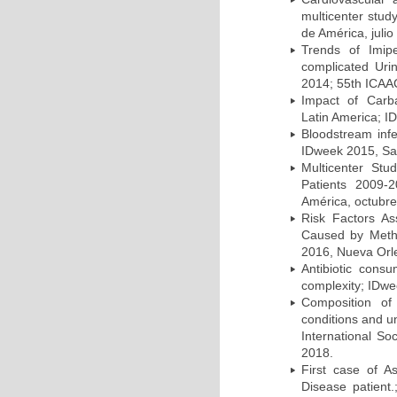
multicenter stud
de América, julio
Trends of Imipe
complicated Uri
2014; 55th ICAA
Impact of Carb
Latin America; I
Bloodstream infe
IDweek 2015, Sa
Multicenter Stu
Patients 2009-
América, octubre
Risk Factors As
Caused by Methi
2016, Nueva Orl
Antibiotic cons
complexity; IDwe
Composition of 
conditions and u
International So
2018.
First case of A
Disease patient