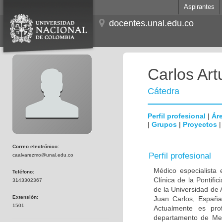
Aspirantes
docentes.unal.edu.co
Carlos Ar
Cátedra
Perfil profesional
|
Áre
|
Grupos
|
Proyectos
Correo electrónico:
Perfil profesional
caalvarezmo@unal.edu.co
Médico especialista 
Teléfono:
Clínica de la Pontifi
3143302367
de la Universidad de
Extensión:
Juan Carlos, España;
1501
Actualmente es prof
departamento de Medi