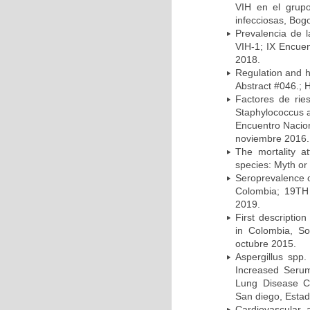
VIH en el grup
infecciosas, Bog
Prevalencia de l
VIH-1; IX Encue
2018.
Regulation and he
Abstract #046.; 
Factores de rie
Staphylococcus a
Encuentro Nacion
noviembre 2016.
The mortality a
species: Myth or 
Seroprevalence o
Colombia; 19TH 
2019.
First description
in Colombia, So
octubre 2015.
Aspergillus spp
Increased Serum 
Lung Disease CO
San diego, Esta
Cardiovascular 