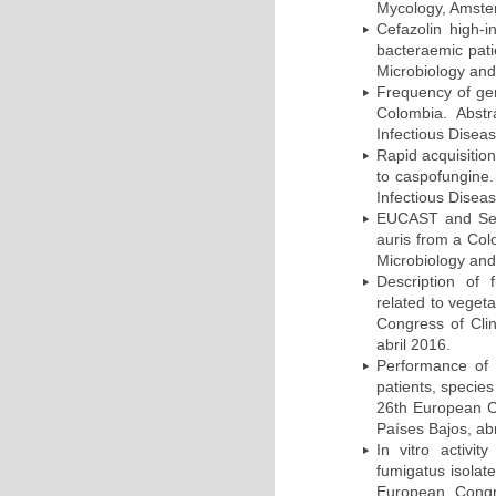
Mycology, Amster
Cefazolin high-i
bacteraemic pati
Microbiology and
Frequency of ge
Colombia. Abst
Infectious Disea
Rapid acquisition
to caspofungine.
Infectious Disea
EUCAST and Sensi
auris from a Col
Microbiology and
Description of f
related to veget
Congress of Clin
abril 2016.
Performance of 
patients, species
26th European Co
Países Bajos, abr
In vitro activit
fumigatus isolat
European Congre