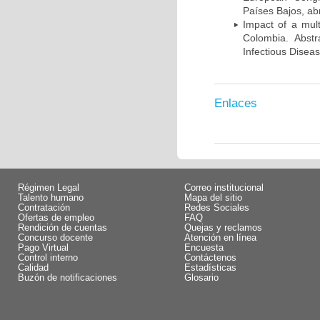
Países Bajos, abr
Impact of a mult
Colombia. Abst
Infectious Disea
Enlaces
Régimen Legal
Correo institucional
Talento humano
Mapa del sitio
Contratación
Redes Sociales
Ofertas de empleo
FAQ
Rendición de cuentas
Quejas y reclamos
Concurso docente
Atención en línea
Pago Virtual
Encuesta
Control interno
Contáctenos
Calidad
Estadísticas
Buzón de notificaciones
Glosario