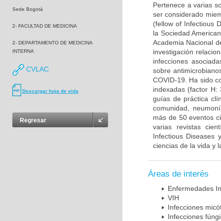
Pertenece a varias so
Sede Bogotá
ser considerado miem
(fellow of Infectiou
2- FACULTAD DE MEDICINA
la Sociedad American
Academia Nacional de
2- DEPARTAMENTO DE MEDICINA
investigación relacio
INTERNA
infecciones asociada
CVLAC
sobre antimicrobiano
COVID-19. Ha sido co
indexadas (factor H:
Descargar hoja de vida
guías de práctica cl
comunidad, neumonía 
más de 50 eventos cie
Regresar
varias revistas cien
Infectious Diseases 
ciencias de la vida y 
Áreas de interés
Enfermedades In
VIH
Infecciones micó
Infecciones fúng