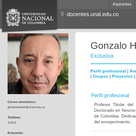
Aspirantes
docentes.unal.edu.co
Gonzalo H
Exclusiva
Perfil profesional
|
Áre
|
Grupos
|
Proyectos
Perfil profesional
Correo electrónico:
Profesor Titular de
gharboledab@unal.edu.co
Doctorado en Neuroci
de Colombia. Dedicad
Teléfono:
del envejecimiento.
11614
Extensión: