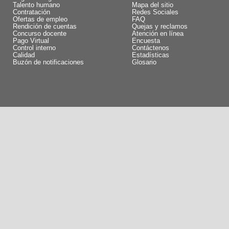
Talento humano
Mapa del sitio
Contratación
Redes Sociales
Ofertas de empleo
FAQ
Rendición de cuentas
Quejas y reclamos
Concurso docente
Atención en línea
Pago Virtual
Encuesta
Control interno
Contáctenos
Calidad
Estadísticas
Buzón de notificaciones
Glosario