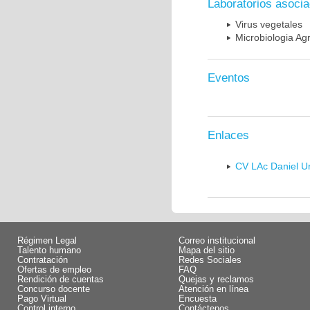
Laboratorios asoci
Virus vegetales
Microbiologia Agr
Eventos
Enlaces
CV LAc Daniel U
Régimen Legal
Correo institucional
Talento humano
Mapa del sitio
Contratación
Redes Sociales
Ofertas de empleo
FAQ
Rendición de cuentas
Quejas y reclamos
Concurso docente
Atención en línea
Pago Virtual
Encuesta
Control interno
Contáctenos