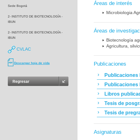
Áreas de interés
Sede Bogotá
Microbiologia Agr
2- INSTITUTO DE BIOTECNOLOGÍA -
IBUN
Áreas de investigac
2- INSTITUTO DE BIOTECNOLOGÍA -
IBUN
Biotecnología ag
Agricultura, silvi
CVLAC
Publicaciones
Descargar hoja de vida
Publicaciones 
Regresar
Publicaciones
Libros publica
Tesis de posg
Tesis de pregr
Asignaturas