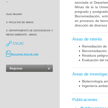
---
asociada al Departam
Minas de la la Univ
pregrado y postgrado
Sede Medellín
Biorremediación, entr
en procesos de biorr
3- FACULTAD DE MINAS
dirección de diversos
3- DEPARTAMENTO DE GEOCIENCIAS Y
MEDIO AMBIENTE - MINAS
Áreas de interés
CVLAC
Remediación de
Biorremediación
Descargar hoja de vida
Residuos peligro
Evaluación del r
Regresar
Áreas de investigac
Biotecnología am
Ingeniería ambie
Publicaciones