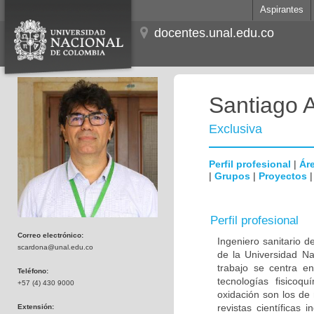
Aspirantes
docentes.unal.edu.co
Santiago 
Exclusiva
Perfil profesional
|
Áre
|
Grupos
|
Proyectos
Perfil profesional
Correo electrónico:
Ingeniero sanitario d
scardona@unal.edu.co
de la Universidad Na
trabajo se centra e
Teléfono:
tecnologías fisicoq
+57 (4) 430 9000
oxidación son los de
revistas científicas
Extensión: