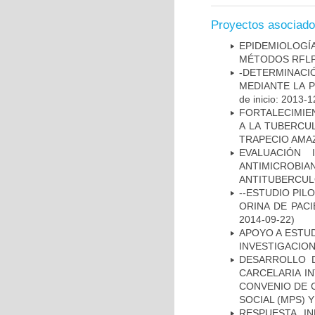
Proyectos asociad
EPIDEMIOLOGÍ
MÉTODOS RFLP-
-DETERMINACI
MEDIANTE LA 
de inicio: 2013-1
FORTALECIMIEN
A LA TUBERCU
TRAPECIO AMAZ
EVALUACIÓN 
ANTIMICROB
ANTITUBERCU
--ESTUDIO PIL
ORINA DE PACI
2014-09-22)
APOYO A ESTU
INVESTIGACION
DESARROLLO D
CARCELARIA I
CONVENIO DE 
SOCIAL (MPS) 
RESPUESTA I