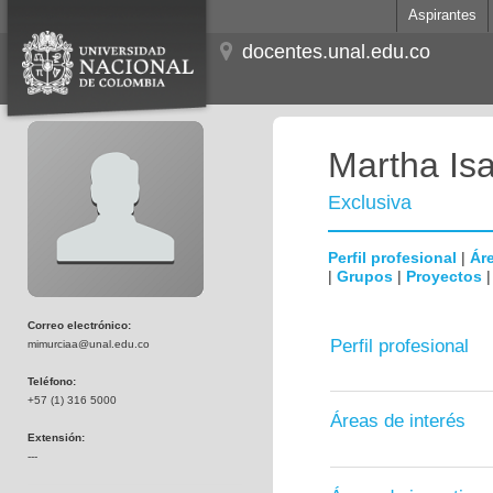
Aspirantes
docentes.unal.edu.co
Martha Is
Exclusiva
Perfil profesional
|
Áre
|
Grupos
|
Proyectos
Correo electrónico:
Perfil profesional
mimurciaa@unal.edu.co
Teléfono:
+57 (1) 316 5000
Áreas de interés
Extensión:
---