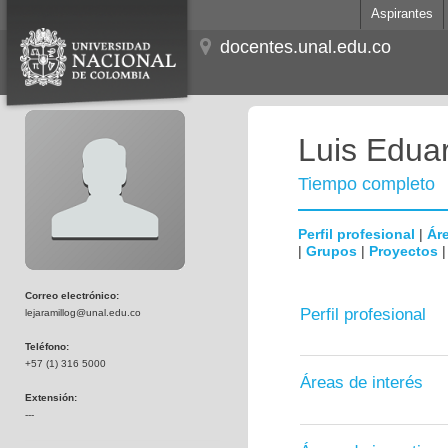
Aspirantes
docentes.unal.edu.co
Luis Edua
Tiempo completo
Perfil profesional
|
Áre
|
Grupos
|
Proyectos
Correo electrónico:
Perfil profesional
lejaramillog@unal.edu.co
Teléfono:
+57 (1) 316 5000
Áreas de interés
Extensión:
---