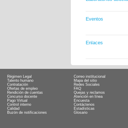
Eventos
Enlaces
Régimen Legal
Correo institucional
Talento humano
Mapa del sitio
Contratación
Redes Sociales
Ofertas de empleo
FAQ
Rendición de cuentas
Quejas y reclamos
Concurso docente
Atención en línea
Pago Virtual
Encuesta
Control interno
Contáctenos
Calidad
Estadísticas
Buzón de notificaciones
Glosario