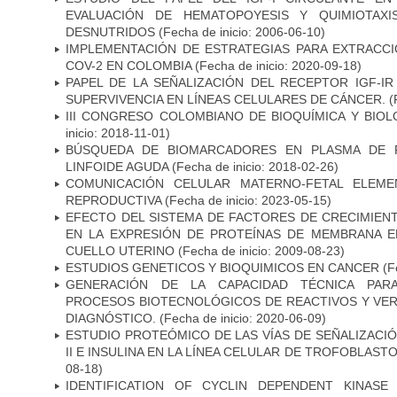
EVALUACIÓN DE HEMATOPOYESIS Y QUIMIOTAX
DESNUTRIDOS
(Fecha de inicio: 2006-06-10)
IMPLEMENTACIÓN DE ESTRATEGIAS PARA EXTRACCI
COV-2 EN COLOMBIA
(Fecha de inicio: 2020-09-18)
PAPEL DE LA SEÑALIZACIÓN DEL RECEPTOR IGF-I
SUPERVIVENCIA EN LÍNEAS CELULARES DE CÁNCER.
(
III CONGRESO COLOMBIANO DE BIOQUÍMICA Y BIO
inicio: 2018-11-01)
BÚSQUEDA DE BIOMARCADORES EN PLASMA DE P
LINFOIDE AGUDA
(Fecha de inicio: 2018-02-26)
COMUNICACIÓN CELULAR MATERNO-FETAL ELEME
REPRODUCTIVA
(Fecha de inicio: 2023-05-15)
EFECTO DEL SISTEMA DE FACTORES DE CRECIMIENTO
EN LA EXPRESIÓN DE PROTEÍNAS DE MEMBRANA 
CUELLO UTERINO
(Fecha de inicio: 2009-08-23)
ESTUDIOS GENETICOS Y BIOQUIMICOS EN CANCER
(Fe
GENERACIÓN DE LA CAPACIDAD TÉCNICA PARA
PROCESOS BIOTECNOLÓGICOS DE REACTIVOS Y VERS
DIAGNÓSTICO.
(Fecha de inicio: 2020-06-09)
ESTUDIO PROTEÓMICO DE LAS VÍAS DE SEÑALIZACIÓN
II E INSULINA EN LA LÍNEA CELULAR DE TROFOBLASTO
08-18)
IDENTIFICATION OF CYCLIN DEPENDENT KINASE 