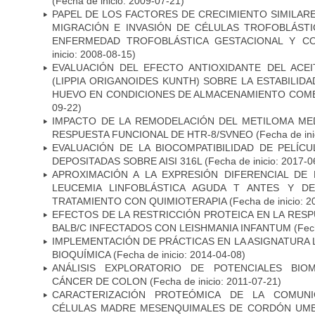
(Fecha de inicio: 2009-07-21)
PAPEL DE LOS FACTORES DE CRECIMIENTO SIMILARES 
MIGRACIÓN E INVASIÓN DE CÉLULAS TROFOBLÁSTI
ENFERMEDAD TROFOBLÁSTICA GESTACIONAL Y CO
inicio: 2008-08-15)
EVALUACIÓN DEL EFECTO ANTIOXIDANTE DEL ACE
(LIPPIA ORIGANOIDES KUNTH) SOBRE LA ESTABILIDA
HUEVO EN CONDICIONES DE ALMACENAMIENTO COM
09-22)
IMPACTO DE LA REMODELACIÓN DEL METILOMA MED
RESPUESTA FUNCIONAL DE HTR-8/SVNEO
(Fecha de ini
EVALUACIÓN DE LA BIOCOMPATIBILIDAD DE PELÍC
DEPOSITADAS SOBRE AISI 316L
(Fecha de inicio: 2017-0
APROXIMACIÓN A LA EXPRESIÓN DIFERENCIAL DE
LEUCEMIA LINFOBLÁSTICA AGUDA T ANTES Y D
TRATAMIENTO CON QUIMIOTERAPIA
(Fecha de inicio: 2
EFECTOS DE LA RESTRICCIÓN PROTEICA EN LA RES
BALB/C INFECTADOS CON LEISHMANIA INFANTUM
(Fech
IMPLEMENTACIÓN DE PRÁCTICAS EN LA ASIGNATURA
BIOQUÍMICA
(Fecha de inicio: 2014-04-08)
ANÁLISIS EXPLORATORIO DE POTENCIALES BIO
CÁNCER DE COLON
(Fecha de inicio: 2011-07-21)
CARACTERIZACIÓN PROTEÓMICA DE LA COMUNI
CÉLULAS MADRE MESENQUIMALES DE CORDÓN UMB