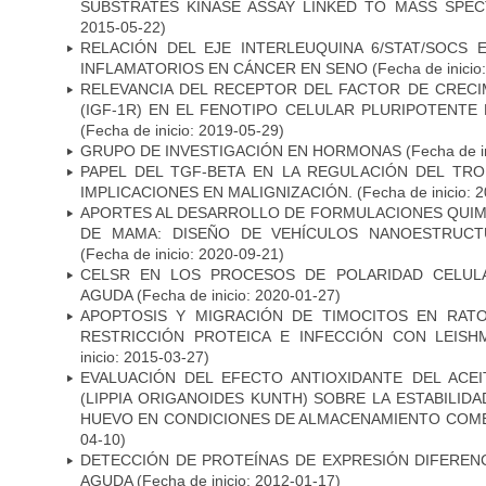
SUBSTRATES KINASE ASSAY LINKED TO MASS SPE
2015-05-22)
RELACIÓN DEL EJE INTERLEUQUINA 6/STAT/SOCS 
INFLAMATORIOS EN CÁNCER EN SENO
(Fecha de inicio
RELEVANCIA DEL RECEPTOR DEL FACTOR DE CRECIM
(IGF-1R) EN EL FENOTIPO CELULAR PLURIPOTENT
(Fecha de inicio: 2019-05-29)
GRUPO DE INVESTIGACIÓN EN HORMONAS
(Fecha de i
PAPEL DEL TGF-BETA EN LA REGULACIÓN DEL T
IMPLICACIONES EN MALIGNIZACIÓN.
(Fecha de inicio: 
APORTES AL DESARROLLO DE FORMULACIONES QUIM
DE MAMA: DISEÑO DE VEHÍCULOS NANOESTRUCT
(Fecha de inicio: 2020-09-21)
CELSR EN LOS PROCESOS DE POLARIDAD CELULA
AGUDA
(Fecha de inicio: 2020-01-27)
APOPTOSIS Y MIGRACIÓN DE TIMOCITOS EN RAT
RESTRICCIÓN PROTEICA E INFECCIÓN CON LEISH
inicio: 2015-03-27)
EVALUACIÓN DEL EFECTO ANTIOXIDANTE DEL ACE
(LIPPIA ORIGANOIDES KUNTH) SOBRE LA ESTABILIDA
HUEVO EN CONDICIONES DE ALMACENAMIENTO COM
04-10)
DETECCIÓN DE PROTEÍNAS DE EXPRESIÓN DIFERENC
AGUDA
(Fecha de inicio: 2012-01-17)