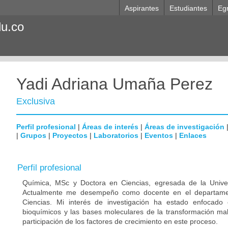
Aspirantes
Estudiantes
Eg
du.co
Yadi Adriana Umaña Perez
Exclusiva
Perfil profesional
|
Áreas de interés
|
Áreas de investigación
|
Grupos
|
Proyectos
|
Laboratorios
|
Eventos
|
Enlaces
Perfil profesional
Química, MSc y Doctora en Ciencias, egresada de la Unive
Actualmente me desempeño como docente en el departame
Ciencias. Mi interés de investigación ha estado enfocad
bioquímicos y las bases moleculares de la transformación mali
participación de los factores de crecimiento en este proceso.