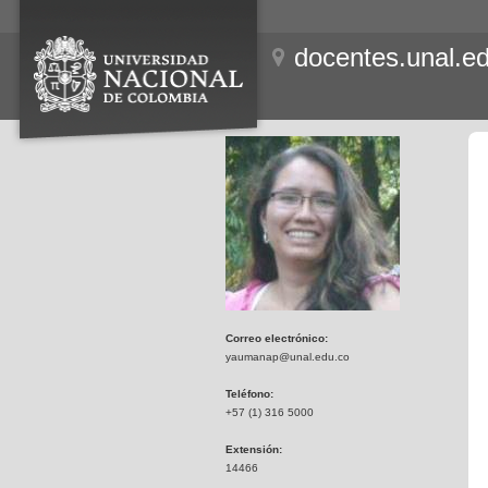
docentes.unal.e
Correo electrónico:
yaumanap@unal.edu.co
Teléfono:
+57 (1) 316 5000
Extensión:
14466