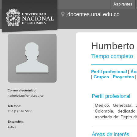
Aspirantes
docentes.unal.edu.co
Humberto 
Tiempo completo
Perfil profesional
|
Áre
|
Grupos
|
Proyectos
Correo electrónico:
Perfil profesional
harboledag@unal.edu.co
Médico, Genetista, 
Teléfono:
Colombia, dedicado
+57 (1) 316 5000
asociado del Depto de
Extensión:
11623
Áreas de interés