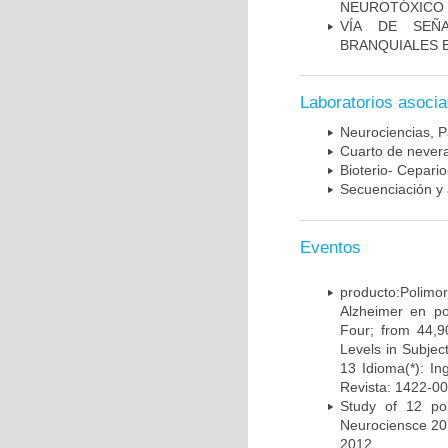
NEUROTÓXICO
VÍA DE SEÑ
BRANQUIALES E
Laboratorios asoci
Neurociencias, P
Cuarto de nevera
Bioterio- Cepario
Secuenciación y 
Eventos
producto:Poli
Alzheimer en po
Four; from 44,9
Levels in Subject
13 Idioma(*): In
Revista: 1422-00
Study of 12 pol
Neurociensce 20
2012.