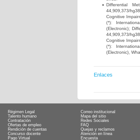
Differential 
44,909,373/hg38)
Cognitive Impairm
(*): Internati
(Electronic); Di
44,909,373/hg38)
Cognitive Impairm
(*): Internati
(Electronic), Wh
Enlaces
Régimen Legal
Correo institucional
Talento humano
Mapa del sitio
Contratación
Redes Sociales
Ofertas de empleo
FAQ
Rendición de cuentas
Quejas y reclamos
Concurso docente
Atención en línea
Pago Virtual
Encuesta