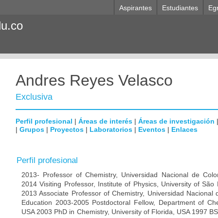
Aspirantes
Estudiantes
Eg
du.co
Andres Reyes Velasco
Exclusiva
Perfil profesional
|
Áreas de interés
|
Áreas de investigación
|
Grupos
|
Proyectos
|
Laboratorios
|
Eventos
|
Enlaces
Perfil profesional
2013- Professor of Chemistry, Universidad Nacional de Col
2014 Visiting Professor, Institute of Physics, University of Sã
2013 Associate Professor of Chemistry, Universidad Nacional
Education 2003-2005 Postdoctoral Fellow, Department of Chem
USA 2003 PhD in Chemistry, University of Florida, USA 1997 BS