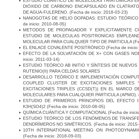
ESTUDIO CUÁNTICO DE MOLÉCULAS TRIATÓMICAS EM
DIÓXIDO DE CARBONO ENCAPSULADO EN CLATRATO
DE AGUA-FULERENO.
(Fecha de inicio: 2018-03-23)
NANOGOTAS DE HELIO DOPADAS: ESTUDIO TEÓRICO
de inicio: 2010-08-05)
METODOS DE PROPAGADOR Y EXPLICITAMENTE C
ESTUDIO DE MOLECULAS POSITRONICAS EMPLEAND
MOLECULAR PARA CUALQUIER TIPO DE PARTICULA
(Fe
EL ENLACE COVALENTE POSITRÓNICO
(Fecha de inicio
EFECTO DE LA SOLVATACIÓN DE X+ CON GASES NOBL
inicio: 2011-03-14)
ESTUDIO TEÓRICO AB INITIO Y SÍNTESIS DE NUEVO
RUTENIO(II) PARA CELDAS SOLARES
DESARROLLO TEÓRICO E IMPLEMENTACIÓN COMPU
COUPLED CLUSTER DE EXCITACIONES SIMPLES 
EXCITACIONES TRIPLES (CCSD(T)) EN EL MARCO D
MOLECULARES PARA CUALQUIER PARTICULA (APMO).
ESTUDIO DE PRIMEROS PRINCIPIOS DEL EFECTO 
K3H(SO4)2
(Fecha de inicio: 2010-08-05)
QUÍMICA CUÁNTICA Y COMPUTACIONAL
(Fecha de inici
ESTUDIO TEÓRICO DE LOS FENÓMENOS DE TRANSFE
DENDRÍMEROS NO SIMÉTRICOS.
(Fecha de inicio: 2015
10TH INTERNATIONAL MEETING ON PHOTODYNAMI
(Fecha de inicio: 2018-09-03)