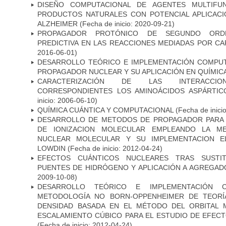
DISEÑO COMPUTACIONAL DE AGENTES MULTIFUN
PRODUCTOS NATURALES CON POTENCIAL APLICAC
ALZHEIMER
(Fecha de inicio: 2020-09-21)
PROPAGADOR PROTÓNICO DE SEGUNDO ORD
PREDICTIVA EN LAS REACCIONES MEDIADAS POR CA
2016-06-01)
DESARROLLO TEÓRICO E IMPLEMENTACIÓN COMPU
PROPAGADOR NUCLEAR Y SU APLICACIÓN EN QUÍMIC
CARACTERIZACIÓN DE LAS INTERACCION
CORRESPONDIENTES LOS AMINOÁCIDOS ASPÁRTIC
inicio: 2006-06-10)
QUÍMICA CUÁNTICA Y COMPUTACIONAL
(Fecha de inici
DESARROLLO DE METODOS DE PROPAGADOR PARA 
DE IONIZACION MOLECULAR EMPLEANDO LA ME
NUCLEAR MOLECULAR Y SU IMPLEMENTACION E
LOWDIN
(Fecha de inicio: 2012-04-24)
EFECTOS CUÁNTICOS NUCLEARES TRAS SUSTIT
PUENTES DE HIDRÓGENO Y APLICACIÓN A AGREGAD
2009-10-08)
DESARROLLO TEÓRICO E IMPLEMENTACIÓN 
METODOLOGÍA NO BORN-OPPENHEIMER DE TEORÍ
DENSIDAD BASADA EN EL MÉTODO DEL ORBITAL
ESCALAMIENTO CÚBICO PARA EL ESTUDIO DE EFEC
(Fecha de inicio: 2012-04-24)