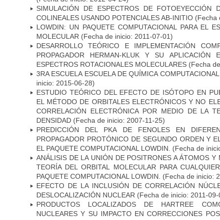
SIMULACIÓN DE ESPECTROS DE FOTOEYECCIÓN D
COLINEALES USANDO POTENCIALES AB-INITIO
(Fecha d
LOWDIN: UN PAQUETE COMPUTACIONAL PARA EL E
MOLECULAR
(Fecha de inicio: 2011-07-01)
DESARROLLO TEÓRICO E IMPLEMENTACIÓN COMP
PROPAGADOR HERMAN-KLUK Y SU APLICACIÓN E
ESPECTROS ROTACIONALES MOLECULARES
(Fecha de 
3RA ESCUELA ESCUELA DE QUÍMICA COMPUTACIONAL
inicio: 2015-06-28)
ESTUDIO TEÓRICO DEL EFECTO DE ISÓTOPO EN P
EL MÉTODO DE ORBITALES ELECTRÓNICOS Y NO EL
CORRELACIÓN ELECTRÓNICA POR MEDIO DE LA T
DENSIDAD
(Fecha de inicio: 2007-11-25)
PREDICCIÓN DEL PKA DE FENOLES EN DIFERE
PROPAGADOR PROTÓNICO DE SEGUNDO ORDEN Y E
EL PAQUETE COMPUTACIONAL LOWDIN.
(Fecha de inici
ANÁLISIS DE LA UNIÓN DE POSITRONES A ÁTOMOS 
TEORÍA DEL ORBITAL MOLECULAR PARA CUALQUIER
PAQUETE COMPUTACIONAL LOWDIN.
(Fecha de inicio: 
EFECTO DE LA INCLUSIÓN DE CORRELACIÓN NÚCL
DESLOCALIZACIÓN NUCLEAR
(Fecha de inicio: 2011-09-
PRODUCTOS LOCALIZADOS DE HARTREE COM
NUCLEARES Y SU IMPACTO EN CORRECCIONES POS