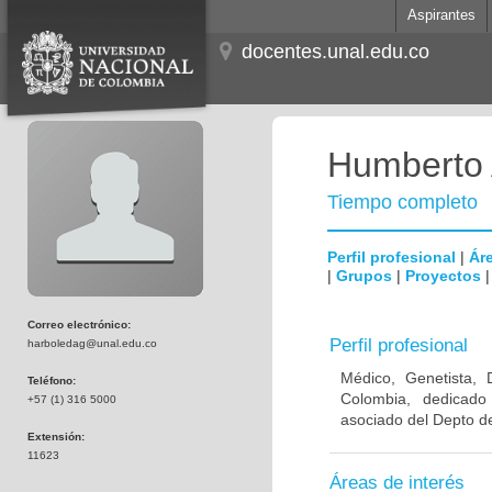
Aspirantes
docentes.unal.edu.co
Humberto 
Tiempo completo
Perfil profesional
|
Áre
|
Grupos
|
Proyectos
Correo electrónico:
Perfil profesional
harboledag@unal.edu.co
Médico, Genetista, 
Teléfono:
Colombia, dedicado
+57 (1) 316 5000
asociado del Depto de
Extensión:
11623
Áreas de interés