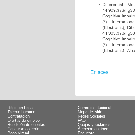
Differential 
44,909,373/hg38)
Cognitive Impairm
(*): Internati
(Electronic); Di
44,909,373/hg38)
Cognitive Impairm
(*): Internati
(Electronic), Wh
Enlaces
Régimen Legal
Correo institucional
Talento humano
Mapa del sitio
Contratación
Redes Sociales
Ofertas de empleo
FAQ
Rendición de cuentas
Quejas y reclamos
Concurso docente
Atención en línea
Pago Virtual
Encuesta