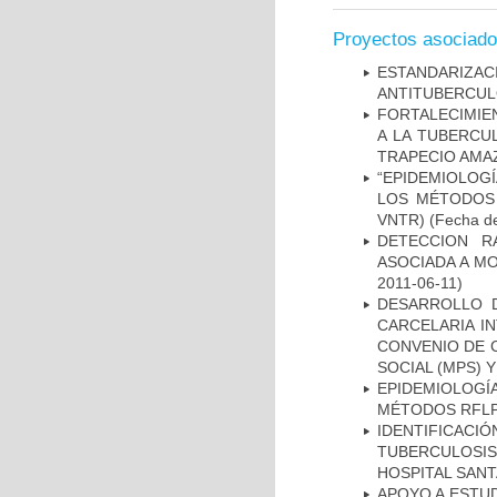
Proyectos asociad
ESTANDARIZ
ANTITUBERCUL
FORTALECIMIEN
A LA TUBERCU
TRAPECIO AMAZ
“EPIDEMIOLOG
LOS MÉTODOS R
VNTR)
(Fecha de
DETECCION R
ASOCIADA A M
2011-06-11)
DESARROLLO D
CARCELARIA I
CONVENIO DE 
SOCIAL (MPS) 
EPIDEMIOLOGÍ
MÉTODOS RFLP-
IDENTIFICAC
TUBERCULOSI
HOSPITAL SAN
APOYO A ESTU