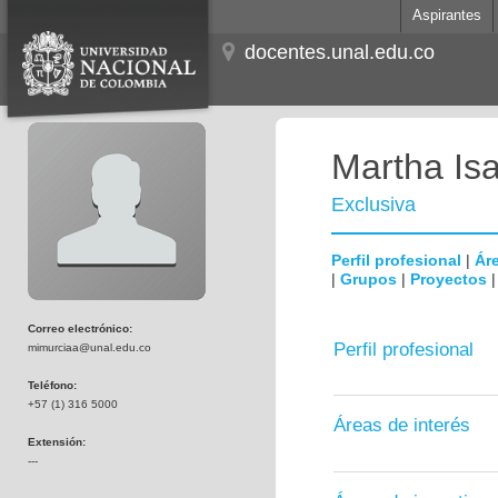
Aspirantes
docentes.unal.edu.co
Martha Is
Exclusiva
Perfil profesional
|
Áre
|
Grupos
|
Proyectos
Correo electrónico:
Perfil profesional
mimurciaa@unal.edu.co
Teléfono:
+57 (1) 316 5000
Áreas de interés
Extensión:
---