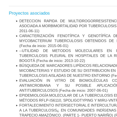
Proyectos asociados
DETECCION RAPIDA DE MULTIDROGORRESISTENC
ASOCIADA A MORBIMORTALIDAD POR TUBERCULOSIS
2011-06-11)
CARACTERIZACIÓN FENOTÍPICA Y GENOTÍPÌCA D
MYCOBACTERIUM TUBERCULOSIS OBTENIDOS DE I
(Fecha de inicio: 2015-06-01)
--UTILIDAD DE METODOS MOLECULARES EN 
TUBERCULOSIS PLEURAL EN HOSPITALES DE LA R
BOGOTÁ
(Fecha de inicio: 2013-10-22)
BÚSQUEDA DE MARCADORES LIPÍDICOS RELACIONADO
MICOBACTERIAS Y ESTUDIO DE SU DISTRIBUCION E
TUBERCULOSIS AISLADAS DE NUESTRO ENTORNO
(Fec
EVALUACIÓN IN VITRO DE BIOMOLÉCULAS CO
ANTIMICROBIANA Y SU POSIBLE APLICAC
ANTITUBERCULOSOS
(Fecha de inicio: 2007-06-01)
EPIDEMIOLOGÍA MOLECULAR DE LA TUBERCULOSIS E
MÉTODOS RFLP-IS6110, SPOLIGOTYPING Y MIRU-VNT
FORTALECIMIENTO INTERSECTORIAL E INTERCULTURA
A LA TUBERCULOSIS¿ EN COMUNIDADES INDÍGENAS
TRAPECIO AMAZÓNICO. (PARTE 1- PUERTO NARIÑO)
(