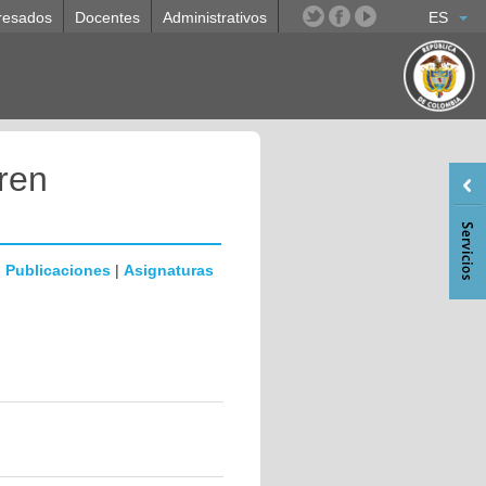
resados
Docentes
Administrativos
ES
ren
|
Publicaciones
|
Asignaturas