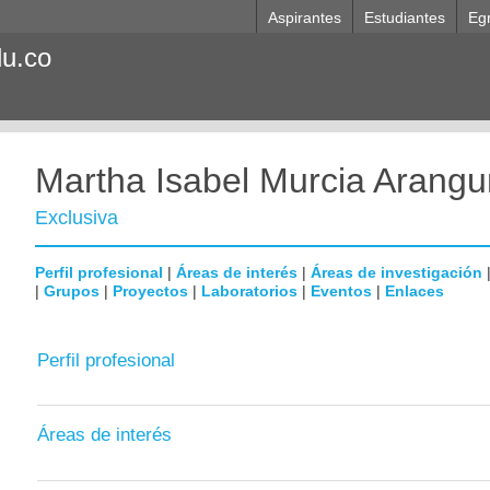
Aspirantes
Estudiantes
Eg
du.co
Martha Isabel Murcia Arangu
Exclusiva
Perfil profesional
|
Áreas de interés
|
Áreas de investigación
|
Grupos
|
Proyectos
|
Laboratorios
|
Eventos
|
Enlaces
Perfil profesional
Áreas de interés