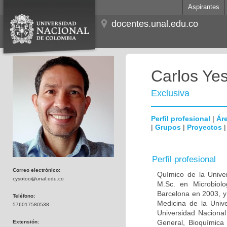
Aspirantes
docentes.unal.edu.co
Carlos Ye
Exclusiva
Perfil profesional
|
Áre
|
Grupos
|
Proyectos
Perfil profesional
Correo electrónico:
Químico de la Unive
cysotoo@unal.edu.co
M.Sc. en Microbiolo
Barcelona en 2003, y
Teléfono:
Medicina de la Univ
576017580538
Universidad Naciona
General, Bioquímica 
Extensión: