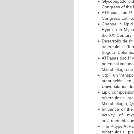
Glycopeptidolipi
Congress of the 
ATPasas tipo P 
Congreso Latinoa
Change in Lipid
Hypoxia in Mycob
the XXI Century,
Desarrollo de út
tuberculosis; Te
Bogotá, Colombi
ATPasas tipo P 
potencial vacuna
Microbiología de
CtpF, un transp
atenuación en 
Universitarios d
Lipid compositio
tuberculosis g
Microbiología, Q
Influence of th
activity of my
environmental, i
The P-type ATPas
tuberculosis p