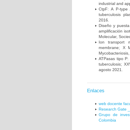
industrial and a
CtpF: A P-type
tuberculosis p
2016.
Diseño y puesta
amplificación is
Molecular, Socie
Ion transport 
membrane; X Me
Mycobacteriosis,
ATPasas tipo P: 
tuberculosis; X
agosto 2021.
Enlaces
web docente facu
Research Gate _
Grupo de inves
Colombia