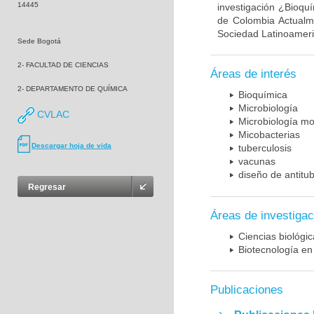
14445
investigación ¿Bioqu
de Colombia Actualme
Sociedad Latinoameric
Sede Bogotá
2- FACULTAD DE CIENCIAS
Áreas de interés
2- DEPARTAMENTO DE QUÍMICA
Bioquímica
Microbiología
CVLAC
Microbiología mo
Micobacterias
Descargar hoja de vida
tuberculosis
vacunas
diseño de antitu
Regresar
Áreas de investigac
Ciencias biológi
Biotecnología en
Publicaciones