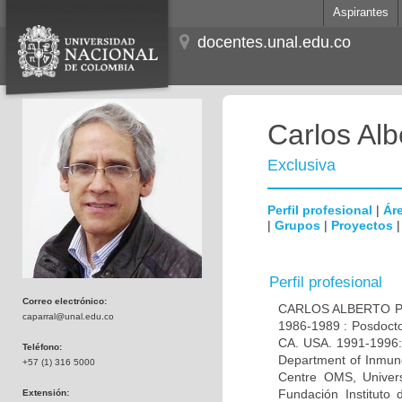
Aspirantes
docentes.unal.edu.co
Carlos Alb
Exclusiva
Perfil profesional
|
Áre
|
Grupos
|
Proyectos
Perfil profesional
Correo electrónico:
CARLOS ALBERTO PAR
caparral@unal.edu.co
1986-1989 : Posdocto
CA. USA. 1991-1996: 
Teléfono:
Department of Inmuno
+57 (1) 316 5000
Centre OMS, Univers
Fundación Instituto
Extensión: