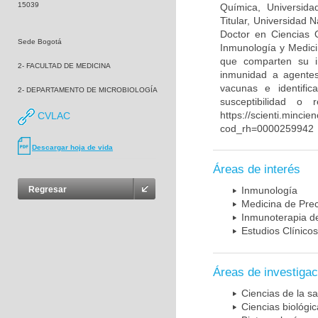
15039
Química, Universida
Titular, Universidad
Doctor en Ciencias 
Sede Bogotá
Inmunología y Medici
que comparten su in
2- FACULTAD DE MEDICINA
inmunidad a agentes 
vacunas e identifi
2- DEPARTAMENTO DE MICROBIOLOGÍA
susceptibilidad o
https://scienti.mincie
CVLAC
cod_rh=0000259942
Descargar hoja de vida
Áreas de interés
Regresar
Inmunología
Medicina de Prec
Inmunoterapia d
Estudios Clínicos
Áreas de investigac
Ciencias de la sa
Ciencias biológi