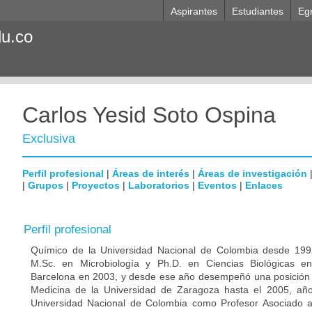
Aspirantes
Estudiantes
Eg
du.co
Carlos Yesid Soto Ospina
Exclusiva
Perfil profesional
|
Áreas de interés
|
Áreas de investigación
|
Grupos
|
Proyectos
|
Laboratorios
|
Eventos
|
Enlaces
Perfil profesional
Químico de la Universidad Nacional de Colombia desde 1992
M.Sc. en Microbiología y Ph.D. en Ciencias Biológicas e
Barcelona en 2003, y desde ese año desempeñó una posición p
Medicina de la Universidad de Zaragoza hasta el 2005, año
Universidad Nacional de Colombia como Profesor Asociado 