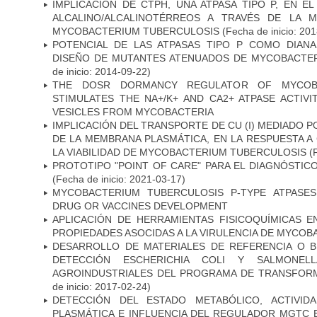
IMPLICACIÓN DE CTPH, UNA ATPASA TIPO P, EN 
ALCALINO/ALCALINOTÉRREOS A TRAVÉS DE LA 
MYCOBACTERIUM TUBERCULOSIS
(Fecha de inicio: 20
POTENCIAL DE LAS ATPASAS TIPO P COMO DIAN
DISEÑO DE MUTANTES ATENUADOS DE MYCOBACTE
de inicio: 2014-09-22)
THE DOSR DORMANCY REGULATOR OF MYCOBA
STIMULATES THE NA+/K+ AND CA2+ ATPASE ACTIV
VESICLES FROM MYCOBACTERIA
IMPLICACIÓN DEL TRANSPORTE DE CU (I) MEDIADO PO
DE LA MEMBRANA PLASMÁTICA, EN LA RESPUESTA A
LA VIABILIDAD DE MYCOBACTERIUM TUBERCULOSIS
(F
PROTOTIPO "POINT OF CARE" PARA EL DIAGNÓSTIC
(Fecha de inicio: 2021-03-17)
MYCOBACTERIUM TUBERCULOSIS P-TYPE ATPASES
DRUG OR VACCINES DEVELOPMENT
APLICACIÓN DE HERRAMIENTAS FISICOQUÍMICAS E
PROPIEDADES ASOCIDAS A LA VIRULENCIA DE MYCO
DESARROLLO DE MATERIALES DE REFERENCIA O 
DETECCIÓN ESCHERICHIA COLI Y SALMONE
AGROINDUSTRIALES DEL PROGRAMA DE TRANSFOR
de inicio: 2017-02-24)
DETECCIÓN DEL ESTADO METABÓLICO, ACTIVID
PLASMÁTICA E INFLUENCIA DEL REGULADOR MGTC 