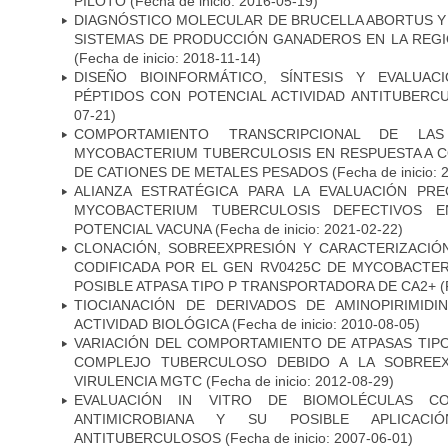
PILOTO
(Fecha de inicio: 2016-05-19)
DIAGNÓSTICO MOLECULAR DE BRUCELLA ABORTUS Y
SISTEMAS DE PRODUCCIÓN GANADEROS EN LA REGI
(Fecha de inicio: 2018-11-14)
DISEÑO BIOINFORMÁTICO, SÍNTESIS Y EVALUAC
PÉPTIDOS CON POTENCIAL ACTIVIDAD ANTITUBERC
07-21)
COMPORTAMIENTO TRANSCRIPCIONAL DE LA
MYCOBACTERIUM TUBERCULOSIS EN RESPUESTA A 
DE CATIONES DE METALES PESADOS
(Fecha de inicio: 
ALIANZA ESTRATÉGICA PARA LA EVALUACIÓN PR
MYCOBACTERIUM TUBERCULOSIS DEFECTIVOS E
POTENCIAL VACUNA
(Fecha de inicio: 2021-02-22)
CLONACIÓN, SOBREEXPRESIÓN Y CARACTERIZACIÓN
CODIFICADA POR EL GEN RV0425C DE MYCOBACTER
POSIBLE ATPASA TIPO P TRANSPORTADORA DE CA2+
(
TIOCIANACIÓN DE DERIVADOS DE AMINOPIRIMID
ACTIVIDAD BIOLÓGICA
(Fecha de inicio: 2010-08-05)
VARIACIÓN DEL COMPORTAMIENTO DE ATPASAS TIP
COMPLEJO TUBERCULOSO DEBIDO A LA SOBREEX
VIRULENCIA MGTC
(Fecha de inicio: 2012-08-29)
EVALUACIÓN IN VITRO DE BIOMOLÉCULAS CO
ANTIMICROBIANA Y SU POSIBLE APLICAC
ANTITUBERCULOSOS
(Fecha de inicio: 2007-06-01)