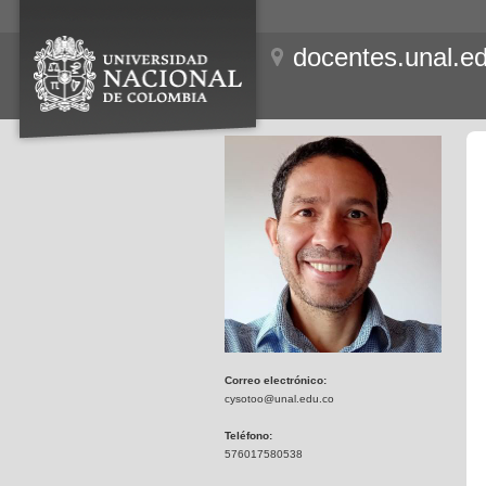
docentes.unal.e
Correo electrónico:
cysotoo@unal.edu.co
Teléfono:
576017580538