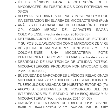
ÚTILES GÉNICOS PARA LA OBTENCIÓN DE 
MYCOBACTERIUM TUBERCULOSIS CON POTENCIAL V
08-23)
APOYO A ESTUDIANTES DE PRE Y POSGRADO Y A DO
INVESTIGACION EN EL AREA DE MICOBACTERIAS
(Fecha
ANÁLISIS DE LA CAPACIDAD DE FORMACIÓN DE BIO
GPL COMO MEDIDA DEL CARÁCTER INVASI
COLOMBIENSE.
(Fecha de inicio: 2010-09-03)
DETERMINACIÓN DE LA MOVILIDAD MICROELECTROF
Y SU POSIBLE APLICACIÓN COMO MARCADOR DE VIR
BÚSQUEDA DE MARCADORES GENÓMICOS Y LIPÍD
COLOMBIENSE, UNA MICOBACTERIA POTEN
PERTENECIENTE AL COMPLEJO MAC
(Fecha de inicio: 
DESRROLLO DE UNA TÉCNICA DE UTILIDAD POTENC
MICOBACTERIOSIS PRODUCIDA POR MYCOBACTERI
inicio: 2010-08-05)
BÚSQUEDA DE MARCADORES LIPÍDICOS RELACIONADO
MICOBACTERIAS Y ESTUDIO DE SU DISTRIBUCION E
TUBERCULOSIS AISLADAS DE NUESTRO ENTORNO
(Fec
APOYO A ESTUDIANTES DE POSGRADO DEL DE
INTERESADOS EN EL ESTUDIO DE LA BIOQUÍMICA Y 
MICOBACTERIAS
(Fecha de inicio: 2014-04-08)
DIAGNÓSTICO EN CAMPO DE TUBERCULOSIS BOVINA 
FASE 2: EVALUACIÓN Y VALIDACIÓN DE UN MÉ