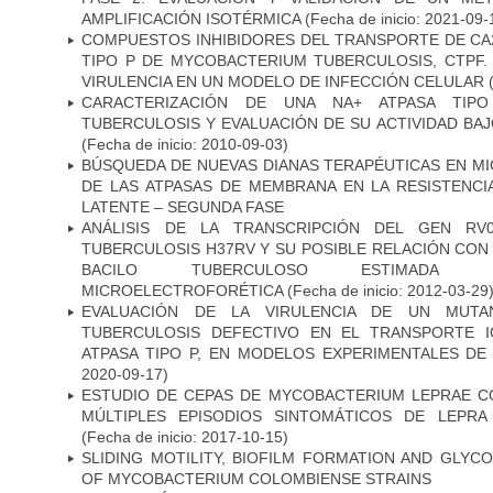
AMPLIFICACIÓN ISOTÉRMICA
(Fecha de inicio: 2021-09-
COMPUESTOS INHIBIDORES DEL TRANSPORTE DE CA
TIPO P DE MYCOBACTERIUM TUBERCULOSIS, CTPF.
VIRULENCIA EN UN MODELO DE INFECCIÓN CELULAR
(
CARACTERIZACIÓN DE UNA NA+ ATPASA TIP
TUBERCULOSIS Y EVALUACIÓN DE SU ACTIVIDAD BA
(Fecha de inicio: 2010-09-03)
BÚSQUEDA DE NUEVAS DIANAS TERAPÉUTICAS EN MI
DE LAS ATPASAS DE MEMBRANA EN LA RESISTENCIA
LATENTE – SEGUNDA FASE
ANÁLISIS DE LA TRANSCRIPCIÓN DEL GEN RV
TUBERCULOSIS H37RV Y SU POSIBLE RELACIÓN CON 
BACILO TUBERCULOSO ESTIMADA ME
MICROELECTROFORÉTICA
(Fecha de inicio: 2012-03-29
EVALUACIÓN DE LA VIRULENCIA DE UN MUTA
TUBERCULOSIS DEFECTIVO EN EL TRANSPORTE 
ATPASA TIPO P, EN MODELOS EXPERIMENTALES DE
2020-09-17)
ESTUDIO DE CEPAS DE MYCOBACTERIUM LEPRAE 
MÚLTIPLES EPISODIOS SINTOMÁTICOS DE LEPRA
(Fecha de inicio: 2017-10-15)
SLIDING MOTILITY, BIOFILM FORMATION AND GLYC
OF MYCOBACTERIUM COLOMBIENSE STRAINS