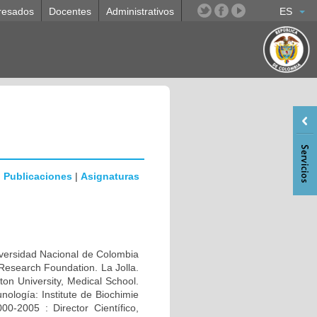
resados
Docentes
Administrativos
ES
|
Publicaciones
|
Asignaturas
rsidad Nacional de Colombia
Research Foundation. La Jolla.
n University, Medical School.
ología: Institute de Biochimie
0-2005 : Director Científico,