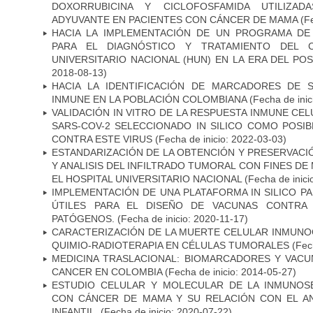
DOXORRUBICINA Y CICLOFOSFAMIDA UTILIZA
ADYUVANTE EN PACIENTES CON CÁNCER DE MAMA
(Fe
HACIA LA IMPLEMENTACIÓN DE UN PROGRAMA DE
PARA EL DIAGNÓSTICO Y TRATAMIENTO DEL 
UNIVERSITARIO NACIONAL (HUN) EN LA ERA DEL PO
2018-08-13)
HACIA LA IDENTIFICACIÓN DE MARCADORES DE 
INMUNE EN LA POBLACIÓN COLOMBIANA
(Fecha de inic
VALIDACIÓN IN VITRO DE LA RESPUESTA INMUNE CEL
SARS-COV-2 SELECCIONADO IN SILICO COMO POSI
CONTRA ESTE VIRUS
(Fecha de inicio: 2022-03-03)
ESTANDARIZACIÓN DE LA OBTENCIÓN Y PRESERVAC
Y ANALISIS DEL INFILTRADO TUMORAL CON FINES DE
EL HOSPITAL UNIVERSITARIO NACIONAL
(Fecha de inici
IMPLEMENTACIÓN DE UNA PLATAFORMA IN SILICO PA
ÚTILES PARA EL DISEÑO DE VACUNAS CONTRA 
PATÓGENOS.
(Fecha de inicio: 2020-11-17)
CARACTERIZACIÓN DE LA MUERTE CELULAR INMUNOG
QUIMIO-RADIOTERAPIA EN CÉLULAS TUMORALES
(Fech
MEDICINA TRASLACIONAL: BIOMARCADORES Y VACU
CANCER EN COLOMBIA
(Fecha de inicio: 2014-05-27)
ESTUDIO CELULAR Y MOLECULAR DE LA INMUNOS
CON CÁNCER DE MAMA Y SU RELACIÓN CON EL A
INFANTIL.
(Fecha de inicio: 2020-07-22)