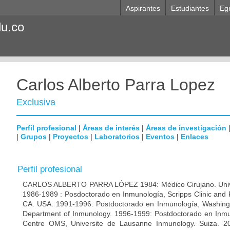
Aspirantes
Estudiantes
Eg
du.co
Carlos Alberto Parra Lopez
Exclusiva
Perfil profesional
|
Áreas de interés
|
Áreas de investigación
|
Grupos
|
Proyectos
|
Laboratorios
|
Eventos
|
Enlaces
Perfil profesional
CARLOS ALBERTO PARRA LÓPEZ 1984: Médico Cirujano. Unive
1986-1989 : Posdoctorado en Inmunología, Scripps Clinic and 
CA. USA. 1991-1996: Postdoctorado en Inmunología, Washingto
Department of Inmunology. 1996-1999: Postdoctorado en Inmun
Centre OMS, Universite de Lausanne Inmunology. Suiza. 200