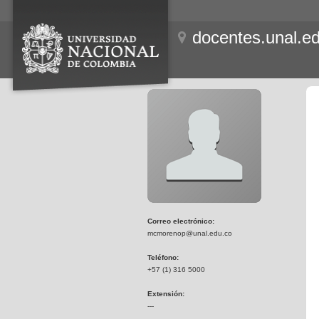
docentes.unal.e
Correo electrónico:
mcmorenop@unal.edu.co
Teléfono:
+57 (1) 316 5000
Extensión:
---