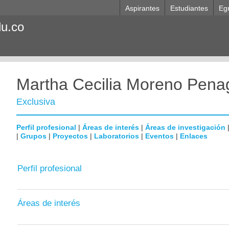
Aspirantes
Estudiantes
Eg
du.co
Martha Cecilia Moreno Pena
Exclusiva
Perfil profesional
|
Áreas de interés
|
Áreas de investigación
|
Grupos
|
Proyectos
|
Laboratorios
|
Eventos
|
Enlaces
Perfil profesional
Áreas de interés