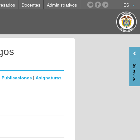
resados
Docentes
Administrativos
ES
gos
|
Publicaciones
|
Asignaturas