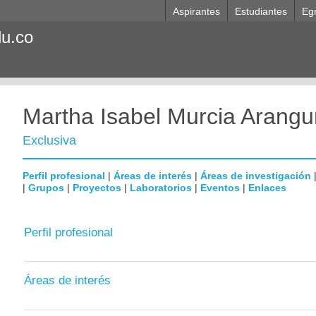
Aspirantes
Estudiantes
Eg
du.co
Martha Isabel Murcia Arangu
Exclusiva
Perfil profesional
|
Áreas de interés
|
Áreas de investigación
|
Grupos
|
Proyectos
|
Laboratorios
|
Eventos
|
Enlaces
Perfil profesional
Áreas de interés