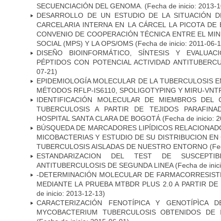
SECUENCIACIÓN DEL GENOMA.
(Fecha de inicio: 2013-
DESARROLLO DE UN ESTUDIO DE LA SITUACIÓN D
CARCELARIA INTERNA EN LA CÁRCEL LA PICOTA D
CONVENIO DE COOPERACIÓN TÉCNICA ENTRE EL MIN
SOCIAL (MPS) Y LA OPS/OMS
(Fecha de inicio: 2011-06-1
DISEÑO BIOINFORMÁTICO, SÍNTESIS Y EVALUAC
PÉPTIDOS CON POTENCIAL ACTIVIDAD ANTITUBERC
07-21)
EPIDEMIOLOGÍA MOLECULAR DE LA TUBERCULOSIS E
MÉTODOS RFLP-IS6110, SPOLIGOTYPING Y MIRU-VNT
IDENTIFICACIÓN MOLECULAR DE MIEMBROS DEL
TUBERCULOSIS A PARTIR DE TEJIDOS PARAFIN
HOSPITAL SANTA CLARA DE BOGOTÁ
(Fecha de inicio: 
BÚSQUEDA DE MARCADORES LIPÍDICOS RELACIONADO
MICOBACTERIAS Y ESTUDIO DE SU DISTRIBUCION E
TUBERCULOSIS AISLADAS DE NUESTRO ENTORNO
(Fec
ESTANDARIZACION DEL TEST DE SUSCEPTIB
ANTITUBERCULOSIS DE SEGUNDA LINEA
(Fecha de inic
-DETERMINACIÓN MOLECULAR DE FARMACORRESISTE
MEDIANTE LA PRUEBA MTBDR PLUS 2.0 A PARTIR D
de inicio: 2013-12-13)
CARACTERIZACIÓN FENOTÍPICA Y GENOTÍPÌCA D
MYCOBACTERIUM TUBERCULOSIS OBTENIDOS DE I