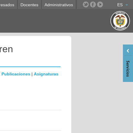
resados
Docentes
Administrativos
ES
ren
|
Publicaciones
|
Asignaturas