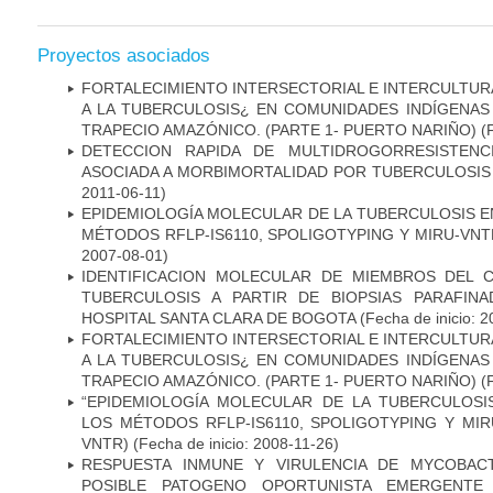
Proyectos asociados
FORTALECIMIENTO INTERSECTORIAL E INTERCULTURA
A LA TUBERCULOSIS¿ EN COMUNIDADES INDÍGENAS
TRAPECIO AMAZÓNICO. (PARTE 1- PUERTO NARIÑO)
(
DETECCION RAPIDA DE MULTIDROGORRESISTENC
ASOCIADA A MORBIMORTALIDAD POR TUBERCULOSIS
2011-06-11)
EPIDEMIOLOGÍA MOLECULAR DE LA TUBERCULOSIS E
MÉTODOS RFLP-IS6110, SPOLIGOTYPING Y MIRU-VNTR"
2007-08-01)
IDENTIFICACION MOLECULAR DE MIEMBROS DEL 
TUBERCULOSIS A PARTIR DE BIOPSIAS PARAFIN
HOSPITAL SANTA CLARA DE BOGOTA
(Fecha de inicio: 
FORTALECIMIENTO INTERSECTORIAL E INTERCULTURA
A LA TUBERCULOSIS¿ EN COMUNIDADES INDÍGENAS
TRAPECIO AMAZÓNICO. (PARTE 1- PUERTO NARIÑO)
(
“EPIDEMIOLOGÍA MOLECULAR DE LA TUBERCULOSI
LOS MÉTODOS RFLP-IS6110, SPOLIGOTYPING Y MIRUS
VNTR)
(Fecha de inicio: 2008-11-26)
RESPUESTA INMUNE Y VIRULENCIA DE MYCOBAC
POSIBLE PATOGENO OPORTUNISTA EMERGENTE E