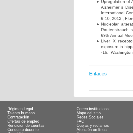
Upregulation of
Alzheimer´s Di
International Co
6-10, 2013., Flore
Nucleolar alte
Rautenstrauch s
69th Annual Meet
Liver X recept
exposure in hip
-16., Washington
Enlaces
Régimen Legal
Correo institucional
Talento humano
Mapa del sitio
Contratación
Redes Sociales
Ofertas de empleo
FAQ
Rendición de cuentas
Quejas y reclamos
Concurso docente
Atención en línea