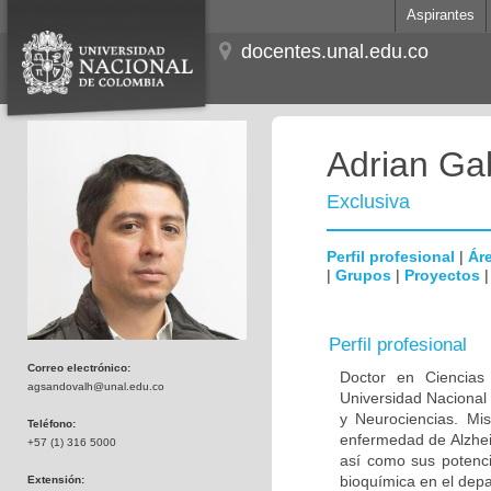
Aspirantes
docentes.unal.edu.co
Adrian Ga
Exclusiva
Perfil profesional
|
Áre
|
Grupos
|
Proyectos
Perfil profesional
Correo electrónico:
Doctor en Ciencias
agsandovalh@unal.edu.co
Universidad Nacional
y Neurociencias. Mis
Teléfono:
enfermedad de Alzhei
+57 (1) 316 5000
así como sus potenci
bioquímica en el dep
Extensión: