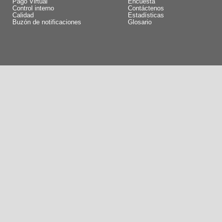
Pago Virtual
Encuesta
Control interno
Contáctenos
Calidad
Estadísticas
Buzón de notificaciones
Glosario