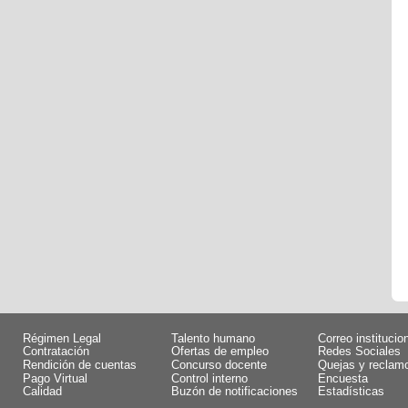
Régimen Legal
Talento humano
Correo institucio
Contratación
Ofertas de empleo
Redes Sociales
Rendición de cuentas
Concurso docente
Quejas y reclam
Pago Virtual
Control interno
Encuesta
Calidad
Buzón de notificaciones
Estadísticas