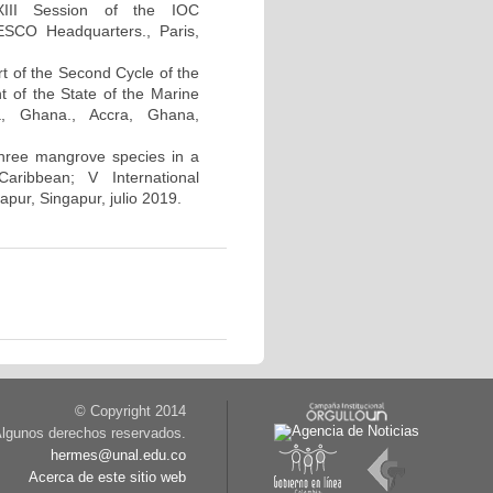
XIII Session of the IOC
ESCO Headquarters., Paris,
t of the Second Cycle of the
 of the State of the Marine
ra, Ghana., Accra, Ghana,
 three mangrove species in a
aribbean; V International
ur, Singapur, julio 2019.
© Copyright 2014
lgunos derechos reservados.
hermes@unal.edu.co
Acerca de este sitio web