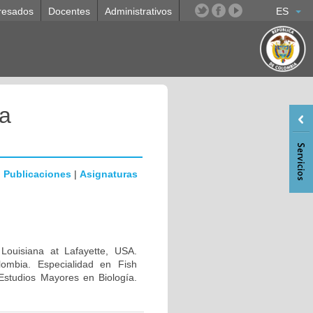
resados
Docentes
Administrativos
ES
a
|
Publicaciones
|
Asignaturas
 Louisiana at Lafayette, USA.
lombia. Especialidad en Fish
Estudios Mayores en Biología.