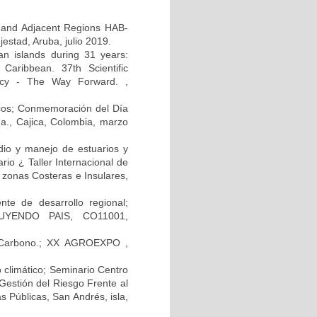
 and Adjacent Regions HAB-
tad, Aruba, julio 2019.
ean islands during 31 years:
Caribbean. 37th Scientific
icy - The Way Forward. ,
icos; Conmemoración del Día
a., Cajica, Colombia, marzo
dio y manejo de estuarios y
io ¿ Taller Internacional de
zonas Costeras e Insulares,
nte de desarrollo regional;
RUYENDO PAIS, CO11001,
e Carbono.; XX AGROEXPO ,
 climático; Seminario Centro
estión del Riesgo Frente al
s Públicas, San Andrés, isla,