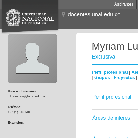
Aspirantes
docentes.unal.edu.co
Myriam Lu
Exclusiva
Perfil profesional
|
Áre
|
Grupos
|
Proyectos
Correo electrónico:
Perfil profesional
mlnavarretej@unal.edu.co
Teléfono:
+57 (1) 316 5000
Áreas de interés
Extensión:
---