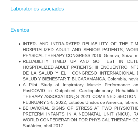
Laboratorios asociados
Eventos
INTER- AND INTRA-RATER RELIABILITY OF THE T
HOSPITALIZED ADULT AND SENIOR PATIENTS; WO
PHYSICAL THERAPY CONGRESS 2019, Geneva, Suiza, m
RELIABILITY TIMED UP AND GO TEST IN DETE
HOSPITALIZED ADULT PATIENTS; III ENCUENTRO IN
DE LA SALUD Y EL I CONGRESO INTERNACIONAL D
SALUD Y BIENESTAR T, BUCARAMANGA, Colombia, novie
A Pilot Study of Inspiratory Muscle Performance a
PostCOVID in Outpatient Cardiopulmonary Rehabilit
THERAPY ASSOCIATION¿S 2021 COMBINED SECTION
FEBRUARY 3-5, 2022, Estados Unidos de América, febrer
BEHAVIORAL SIGNS OF STRESS AT TWO PHYSIOTHE
PRETERM INFANTS IN A NEONATAL UNIT (NICU). R
WORLD CONFEDERATION FOR PHYSICAL THERAPY CON
Sudáfrica, abril 2017.