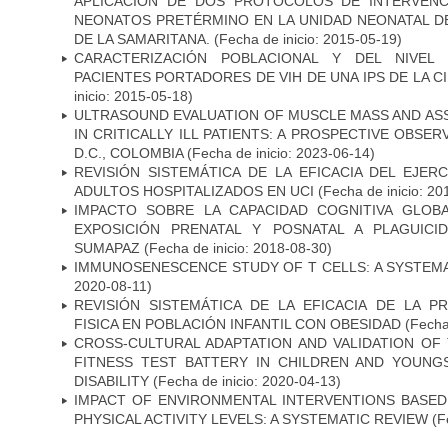
APLICACIÓN DE DOS PROTOCOLOS DE INTERVENC
NEONATOS PRETÉRMINO EN LA UNIDAD NEONATAL DE
DE LA SAMARITANA.
(Fecha de inicio: 2015-05-19)
CARACTERIZACIÓN POBLACIONAL Y DEL NIVEL 
PACIENTES PORTADORES DE VIH DE UNA IPS DE LA 
inicio: 2015-05-18)
ULTRASOUND EVALUATION OF MUSCLE MASS AND AS
IN CRITICALLY ILL PATIENTS: A PROSPECTIVE OBSE
D.C., COLOMBIA
(Fecha de inicio: 2023-06-14)
REVISIÓN SISTEMÁTICA DE LA EFICACIA DEL EJERC
ADULTOS HOSPITALIZADOS EN UCI
(Fecha de inicio: 20
IMPACTO SOBRE LA CAPACIDAD COGNITIVA GLOB
EXPOSICIÓN PRENATAL Y POSNATAL A PLAGUICI
SUMAPAZ
(Fecha de inicio: 2018-08-30)
IMMUNOSENESCENCE STUDY OF T CELLS: A SYSTEM
2020-08-11)
REVISIÓN SISTEMÁTICA DE LA EFICACIA DE LA P
FISICA EN POBLACIÓN INFANTIL CON OBESIDAD
(Fecha 
CROSS-CULTURAL ADAPTATION AND VALIDATION OF
FITNESS TEST BATTERY IN CHILDREN AND YOUNG
DISABILITY
(Fecha de inicio: 2020-04-13)
IMPACT OF ENVIRONMENTAL INTERVENTIONS BASE
PHYSICAL ACTIVITY LEVELS: A SYSTEMATIC REVIEW
(Fe