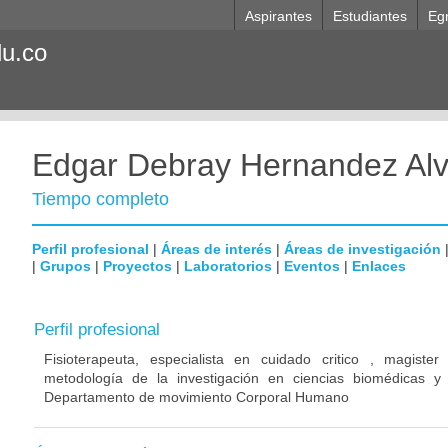
Aspirantes
Estudiantes
Eg
du.co
Edgar Debray Hernandez Alv
Tiempo completo
Perfil profesional
|
Áreas de interés
|
Áreas de investigación
|
Grupos
|
Proyectos
|
Laboratorios
|
Eventos
|
Enlaces
Perfil profesional
Fisioterapeuta, especialista en cuidado critico , magist
metodología de la investigación en ciencias biomédicas y s
Departamento de movimiento Corporal Humano