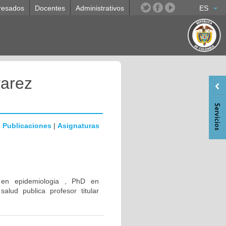
resados
Docentes
Administrativos
ES
arez
|
Publicaciones
|
Asignaturas
er en epidemiologia , PhD en
alud publica profesor titular