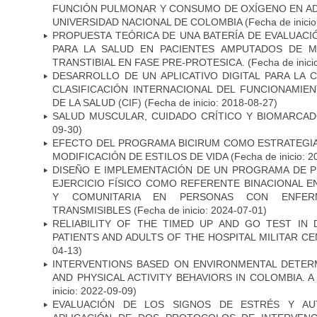
FUNCIÓN PULMONAR Y CONSUMO DE OXÍGENO EN AD
UNIVERSIDAD NACIONAL DE COLOMBIA
(Fecha de inici
PROPUESTA TEÓRICA DE UNA BATERÍA DE EVALUACIÓ
PARA LA SALUD EN PACIENTES AMPUTADOS DE M
TRANSTIBIAL EN FASE PRE-PROTESICA.
(Fecha de inici
DESARROLLO DE UN APLICATIVO DIGITAL PARA LA
CLASIFICACIÓN INTERNACIONAL DEL FUNCIONAMIEN
DE LA SALUD (CIF)
(Fecha de inicio: 2018-08-27)
SALUD MUSCULAR, CUIDADO CRÍTICO Y BIOMARCA
09-30)
EFECTO DEL PROGRAMA BICIRUM COMO ESTRATEGIA
MODIFICACIÓN DE ESTILOS DE VIDA
(Fecha de inicio: 2
DISEÑO E IMPLEMENTACIÓN DE UN PROGRAMA DE P
EJERCICIO FÍSICO COMO REFERENTE BINACIONAL EN
Y COMUNITARIA EN PERSONAS CON ENFER
TRANSMISIBLES
(Fecha de inicio: 2024-07-01)
RELIABILITY OF THE TIMED UP AND GO TEST IN 
PATIENTS AND ADULTS OF THE HOSPITAL MILITAR C
04-13)
INTERVENTIONS BASED ON ENVIRONMENTAL DETER
AND PHYSICAL ACTIVITY BEHAVIORS IN COLOMBIA. 
inicio: 2022-09-09)
EVALUACIÓN DE LOS SIGNOS DE ESTRÉS Y AU