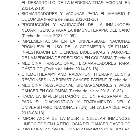
EL DESARROLLO DE LA MEDICINA TRASLACIONAL E
2021-02-18)
BIOMARCADORES Y VACUNAS PARA EL MANEJO 
COLOMBIA
(Fecha de inicio: 2018-11-16)
PRODUCCIÓN Y VALIDACIÓN DE LA INMUNOGE
NEOANTÍGENOS PARA LA INMUNOTERAPIA DEL CÁNC
(Fecha de inicio: 2021-11-09)
IMPLEMENTACIÓN EN LA UNIVERSIDAD NACION
PROMUEVA EL USO DE LA CITOMETRÍA DE FLUJO
INVESTIGACIN EN CIENCIAS BIOLÓGICAS Y AGROP
DE LA MEDICINA DE PRECISIÓN EN COLOMBIA
(Fecha de
MEDICINA TRASLACIONAL: BIO-MARCADORES PAR
GÁSTRICO
(Fecha de inicio: 2014-06-18)
CHEMOTHERAPY AND RADIATION THERAPY ELICIT
RESPONSES IN A BREAST CANCER PATIENT
(Fecha de i
MEDICINA TRASLACIONAL: BIOMARCADORES Y VACU
CANCER EN COLOMBIA
(Fecha de inicio: 2013-10-22)
HACIA LA IMPLEMENTACIÓN DE UN PROGRAMA DE
PARA EL DIAGNÓSTICO Y TRATAMIENTO DEL 
UNIVERSITARIO NACIONAL (HUN) EN LA ERA DEL PO
2018-08-13)
IMPORTANCIA DE LA MUERTE CELULAR INMUNOGE
LINFOCITOS EN LA ETIOLOGIA DEL CÁNCER GÁSTRIC
IMPLEMENTACIÓN DE UNA PLATAFORMA IN SILICO PA