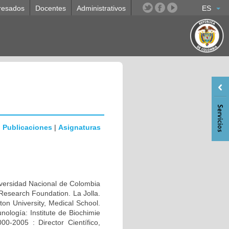
resados
Docentes
Administrativos
ES
|
Publicaciones
|
Asignaturas
rsidad Nacional de Colombia
Research Foundation. La Jolla.
n University, Medical School.
ología: Institute de Biochimie
0-2005 : Director Científico,