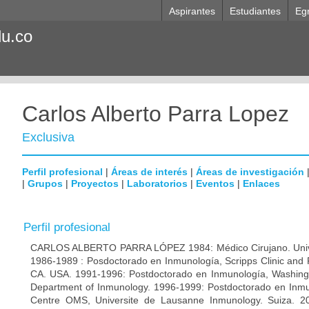
Aspirantes
Estudiantes
Eg
du.co
Carlos Alberto Parra Lopez
Exclusiva
Perfil profesional
|
Áreas de interés
|
Áreas de investigación
|
Grupos
|
Proyectos
|
Laboratorios
|
Eventos
|
Enlaces
Perfil profesional
CARLOS ALBERTO PARRA LÓPEZ 1984: Médico Cirujano. Unive
1986-1989 : Posdoctorado en Inmunología, Scripps Clinic and 
CA. USA. 1991-1996: Postdoctorado en Inmunología, Washingto
Department of Inmunology. 1996-1999: Postdoctorado en Inmun
Centre OMS, Universite de Lausanne Inmunology. Suiza. 200