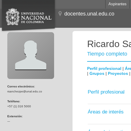
Aspirantes
docentes.unal.edu.co
Ricardo S
Tiempo completo
Perfil profesional
|
Áre
|
Grupos
|
Proyectos
Correo electrónico:
Perfil profesional
rsanchezpe@unal.edu.co
Teléfono:
+57 (1) 316 5000
Áreas de interés
Extensión:
---