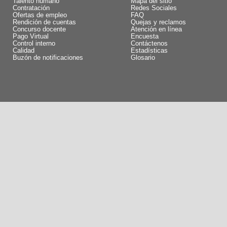
Talento humano
Mapa del sitio
Contratación
Redes Sociales
Ofertas de empleo
FAQ
Rendición de cuentas
Quejas y reclamos
Concurso docente
Atención en línea
Pago Virtual
Encuesta
Control interno
Contáctenos
Calidad
Estadísticas
Buzón de notificaciones
Glosario