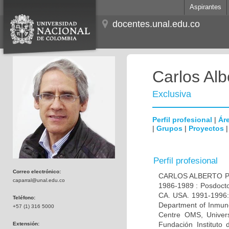
Aspirantes
docentes.unal.edu.co
Carlos Alb
Exclusiva
Perfil profesional
|
Áre
|
Grupos
|
Proyectos
Perfil profesional
Correo electrónico:
CARLOS ALBERTO PAR
caparral@unal.edu.co
1986-1989 : Posdocto
CA. USA. 1991-1996: 
Teléfono:
Department of Inmuno
+57 (1) 316 5000
Centre OMS, Univers
Fundación Instituto
Extensión: