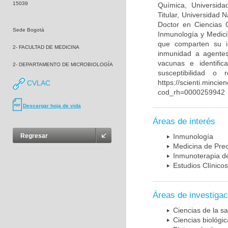
15039
Química, Universida
Titular, Universidad
Doctor en Ciencias 
Sede Bogotá
Inmunología y Medici
que comparten su in
2- FACULTAD DE MEDICINA
inmunidad a agentes 
vacunas e identifi
2- DEPARTAMENTO DE MICROBIOLOGÍA
susceptibilidad o
https://scienti.mincie
CVLAC
cod_rh=0000259942
Descargar hoja de vida
Áreas de interés
Regresar
Inmunología
Medicina de Prec
Inmunoterapia d
Estudios Clínicos
Áreas de investigac
Ciencias de la sa
Ciencias biológi