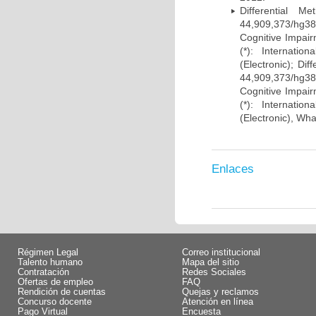
Differential 
44,909,373/hg38)
Cognitive Impairm
(*): Internati
(Electronic); Di
44,909,373/hg38)
Cognitive Impairm
(*): Internati
(Electronic), Wh
Enlaces
Régimen Legal
Correo institucional
Talento humano
Mapa del sitio
Contratación
Redes Sociales
Ofertas de empleo
FAQ
Rendición de cuentas
Quejas y reclamos
Concurso docente
Atención en línea
Pago Virtual
Encuesta