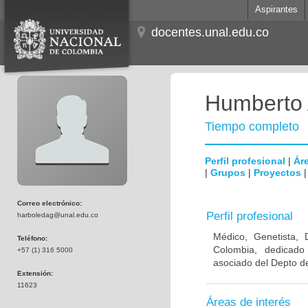
Aspirantes
docentes.unal.edu.co
Humberto 
Tiempo completo
Perfil profesional
|
Áre
|
Grupos
|
Proyectos
Correo electrónico:
Perfil profesional
harboledag@unal.edu.co
Médico, Genetista, 
Teléfono:
Colombia, dedicado
+57 (1) 316 5000
asociado del Depto de
Extensión:
11623
Áreas de interés