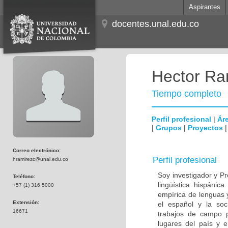
Aspirantes
docentes.unal.edu.co
Hector Ra
Tiempo completo
Perfil profesional
|
Áre
|
Grupos
|
Proyectos
Correo electrónico:
Perfil profesional
hramirezc@unal.edu.co
Soy investigador y Pr
Teléfono:
lingüística hispánic
+57 (1) 316 5000
empírica de lenguas 
Extensión:
el español y la soc
16671
trabajos de campo p
lugares del país y e