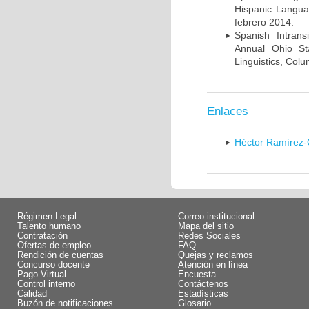
Hispanic Langua
febrero 2014.
Spanish Intrans
Annual Ohio St
Linguistics, Col
Enlaces
Héctor Ramírez-
Régimen Legal
Correo institucional
Talento humano
Mapa del sitio
Contratación
Redes Sociales
Ofertas de empleo
FAQ
Rendición de cuentas
Quejas y reclamos
Concurso docente
Atención en línea
Pago Virtual
Encuesta
Control interno
Contáctenos
Calidad
Estadísticas
Buzón de notificaciones
Glosario