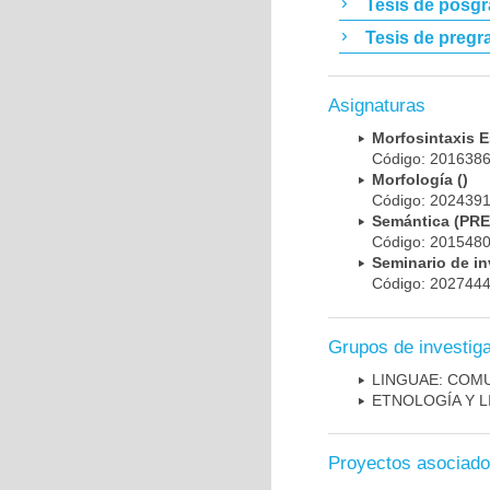
Tesis de posg
Tesis de pregr
Asignaturas
Morfosintaxis 
Código: 201638
Morfología ()
Código: 202439
Semántica (PR
Código: 201548
Seminario de inv
Código: 202744
Grupos de investig
LINGUAE: ­COM
ETNOLOGÍA Y L
Proyectos asociad