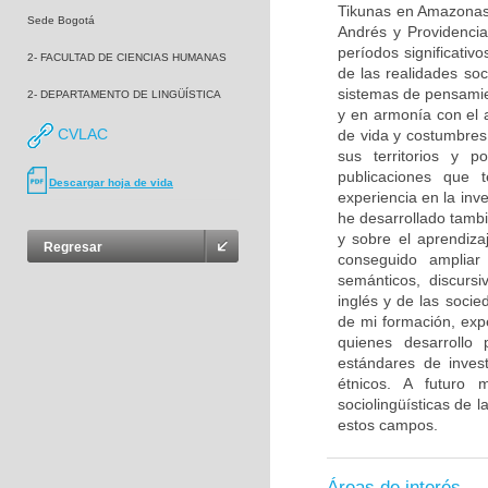
Tikunas en Amazonas,
Sede Bogotá
Andrés y Providencia
períodos significati
2- FACULTAD DE CIENCIAS HUMANAS
de las realidades soc
sistemas de pensamien
2- DEPARTAMENTO DE LINGÜÍSTICA
y en armonía con el 
CVLAC
de vida y costumbres
sus territorios y 
publicaciones que
Descargar hoja de vida
experiencia en la inv
he desarrollado tambi
y sobre el aprendiza
Regresar
conseguido ampliar 
semánticos, discursi
inglés y de las soci
de mi formación, exp
quienes desarrollo
estándares de invest
étnicos. A futuro 
sociolingüísticas de 
estos campos.
Áreas de interés