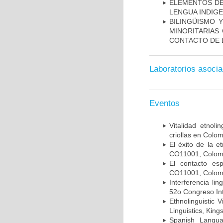
ELEMENTOS DE
LENGUA INDIGE
BILINGÜISMO 
MINORITARIAS
CONTACTO DE 
Laboratorios asoci
Eventos
Vitalidad etnoli
criollas en Colo
El éxito de la e
CO11001, Colomb
El contacto esp
CO11001, Colomb
Interferencia li
52o Congreso Int
Ethnolinguistic 
Linguistics, Kin
Spanish Langua