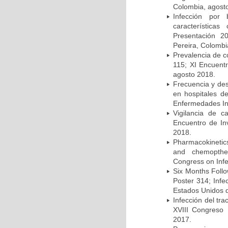
Colombia, agost
Infección por 
característica
Presentación 2
Pereira, Colombi
Prevalencia de c
115; XI Encuent
agosto 2018.
Frecuencia y des
en hospitales d
Enfermedades Inf
Vigilancia de 
Encuentro de In
2018.
Pharmacokinetics
and chemopther
Congress on Infe
Six Months Follow
Poster 314; Infe
Estados Unidos d
Infección del tra
XVIII Congreso
2017.