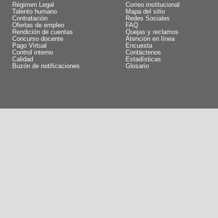
Régimen Legal
Correo institucional
Talento humano
Mapa del sitio
Contratación
Redes Sociales
Ofertas de empleo
FAQ
Rendición de cuentas
Quejas y reclamos
Concurso docente
Atención en línea
Pago Virtual
Encuesta
Control interno
Contáctenos
Calidad
Estadísticas
Buzón de notificaciones
Glosario