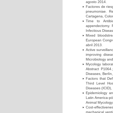
agosto 2014.
Factores de ries
pneumoniae. Re
Cartagena, Colo
Time to Antibio
appendectomy. P
Infectious Disea
Mixed bloodstr
European Congres
abril 2013.
Active surveillan
improving dise
Microbiology and 
Mycology laborat
Abstract P1064.
Diseases, Berlín,
Factors that Def
Third Level Hos
Diseases (ICID), 
Epidemiology and
Latin America-pó
Animal Mycology,
Cost-effectivene
mechanical vent