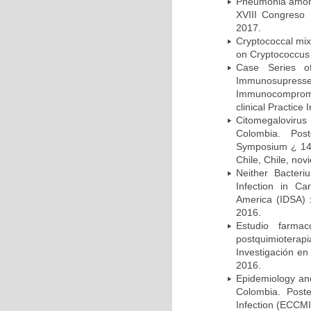
Pneumonia among 
XVIII Congreso
2017.
Cryptococcal mix
on Cryptococcus 
Case Series o
Immunosupress
Immunocompromi
clinical Practice
Citomegalovirus
Colombia. Pos
Symposium ¿ 14th
Chile, Chile, no
Neither Bacteri
Infection in Ca
America (IDSA) 
2016.
Estudio farmac
postquimiotera
Investigación en
2016.
Epidemiology and 
Colombia. Post
Infection (ECCMI