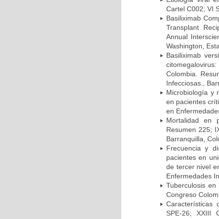
Cartel C002; VI 
Basiliximab Comp
Transplant Reci
Annual Intersci
Washington, Est
Basiliximab vers
citomegalovirus:
Colombia. Resum
Infecciosas., Ba
Microbiología y 
en pacientes crí
en Enfermedades 
Mortalidad en 
Resumen 225; IX
Barranquilla, Co
Frecuencia y d
pacientes en uni
de tercer nivel 
Enfermedades Inf
Tuberculosis en
Congreso Colomb
Características
SPE-26; XXIII 