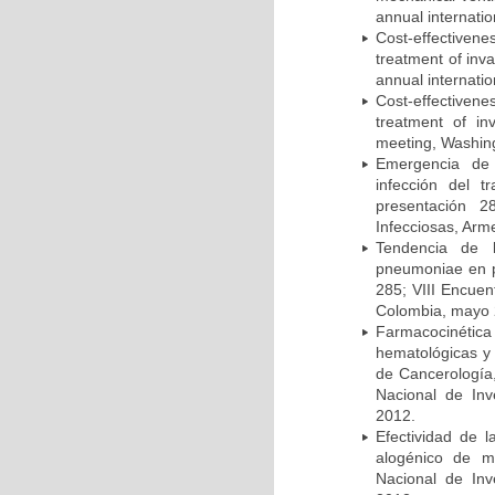
annual internati
Cost-effectivene
treatment of inv
annual internati
Cost-effectiven
treatment of in
meeting, Washing
Emergencia de 
infección del t
presentación 2
Infecciosas, Arm
Tendencia de l
pneumoniae en p
285; VIII Encuen
Colombia, mayo 
Farmacocinétic
hematológicas y n
de Cancerología,
Nacional de Inv
2012.
Efectividad de l
alogénico de me
Nacional de Inv