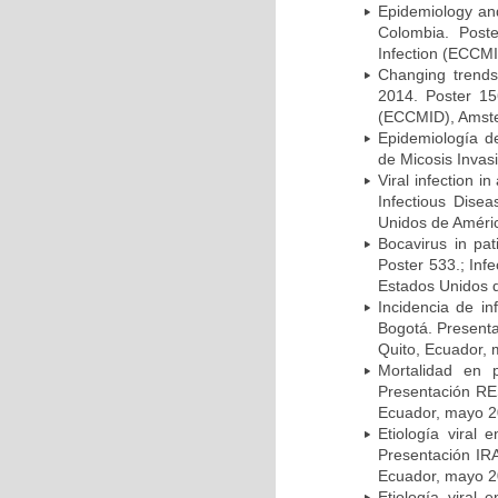
Epidemiology and 
Colombia. Post
Infection (ECCMI
Changing trends
2014. Poster 15
(ECCMID), Amster
Epidemiología d
de Micosis Invas
Viral infection i
Infectious Dise
Unidos de Améric
Bocavirus in pat
Poster 533.; Inf
Estados Unidos d
Incidencia de i
Bogotá. Presenta
Quito, Ecuador,
Mortalidad en 
Presentación RE
Ecuador, mayo 2
Etiología viral
Presentación IRA
Ecuador, mayo 2
Etiología viral