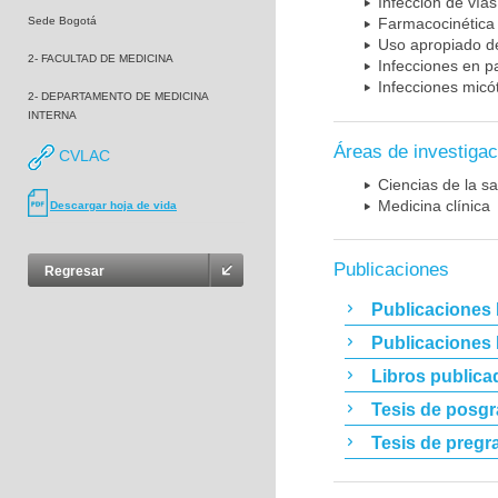
Infección de vías
Sede Bogotá
Farmacocinética 
Uso apropiado d
2- FACULTAD DE MEDICINA
Infecciones en p
Infecciones micó
2- DEPARTAMENTO DE MEDICINA
INTERNA
Áreas de investigac
CVLAC
Ciencias de la sa
Medicina clínica
Descargar hoja de vida
Publicaciones
Regresar
Publicaciones 
Publicaciones
Libros publica
Tesis de posg
Tesis de pregr