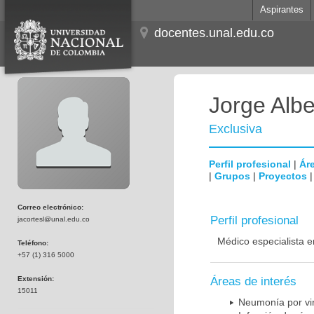
Aspirantes
docentes.unal.edu.co
Jorge Albe
Exclusiva
Perfil profesional
|
Áre
|
Grupos
|
Proyectos
Correo electrónico:
Perfil profesional
jacortesl@unal.edu.co
Médico especialista e
Teléfono:
+57 (1) 316 5000
Extensión:
Áreas de interés
15011
Neumonía por vi