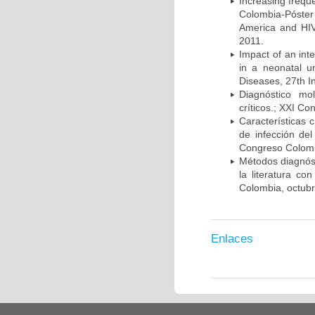
Increasing frequ
Colombia-Póster
America and HIV
2011.
Impact of an int
in a neonatal u
Diseases, 27th I
Diagnóstico mo
críticos.; XXI C
Características 
de infección del
Congreso Colombi
Métodos diagnóst
la literatura co
Colombia, octub
Enlaces