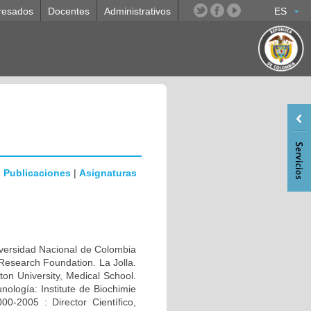
resados
Docentes
Administrativos
ES
|
Publicaciones
|
Asignaturas
rsidad Nacional de Colombia
Research Foundation. La Jolla.
n University, Medical School.
ología: Institute de Biochimie
0-2005 : Director Científico,