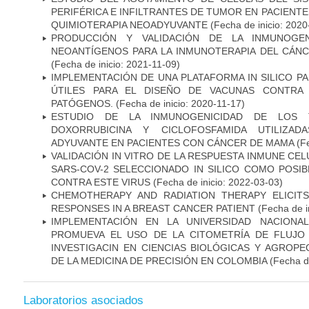
PERIFÉRICA E INFILTRANTES DE TUMOR EN PACIENT
QUIMIOTERAPIA NEOADYUVANTE
(Fecha de inicio: 2020
PRODUCCIÓN Y VALIDACIÓN DE LA INMUNOGE
NEOANTÍGENOS PARA LA INMUNOTERAPIA DEL CÁNC
(Fecha de inicio: 2021-11-09)
IMPLEMENTACIÓN DE UNA PLATAFORMA IN SILICO PA
ÚTILES PARA EL DISEÑO DE VACUNAS CONTRA 
PATÓGENOS.
(Fecha de inicio: 2020-11-17)
ESTUDIO DE LA INMUNOGENICIDAD DE LOS 
DOXORRUBICINA Y CICLOFOSFAMIDA UTILIZA
ADYUVANTE EN PACIENTES CON CÁNCER DE MAMA
(Fe
VALIDACIÓN IN VITRO DE LA RESPUESTA INMUNE CEL
SARS-COV-2 SELECCIONADO IN SILICO COMO POSI
CONTRA ESTE VIRUS
(Fecha de inicio: 2022-03-03)
CHEMOTHERAPY AND RADIATION THERAPY ELICIT
RESPONSES IN A BREAST CANCER PATIENT
(Fecha de i
IMPLEMENTACIÓN EN LA UNIVERSIDAD NACION
PROMUEVA EL USO DE LA CITOMETRÍA DE FLUJO
INVESTIGACIN EN CIENCIAS BIOLÓGICAS Y AGROP
DE LA MEDICINA DE PRECISIÓN EN COLOMBIA
(Fecha de
Laboratorios asociados