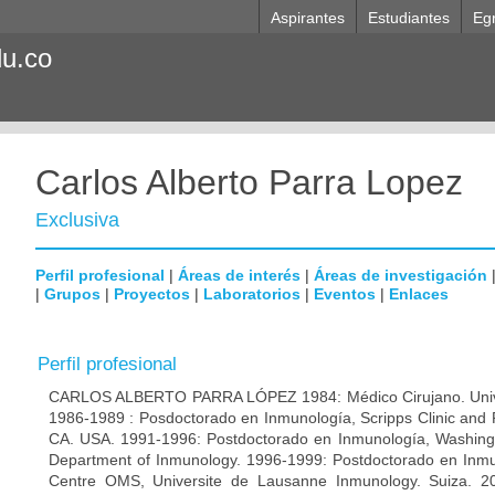
Aspirantes
Estudiantes
Eg
du.co
Carlos Alberto Parra Lopez
Exclusiva
Perfil profesional
|
Áreas de interés
|
Áreas de investigación
|
Grupos
|
Proyectos
|
Laboratorios
|
Eventos
|
Enlaces
Perfil profesional
CARLOS ALBERTO PARRA LÓPEZ 1984: Médico Cirujano. Unive
1986-1989 : Posdoctorado en Inmunología, Scripps Clinic and 
CA. USA. 1991-1996: Postdoctorado en Inmunología, Washingto
Department of Inmunology. 1996-1999: Postdoctorado en Inmun
Centre OMS, Universite de Lausanne Inmunology. Suiza. 200