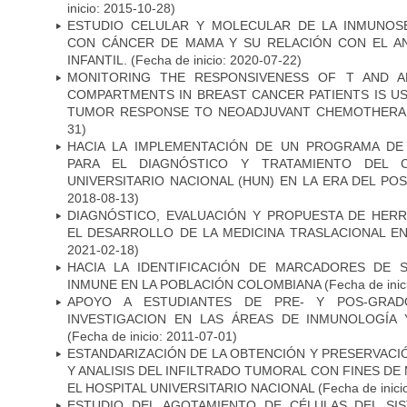
inicio: 2015-10-28)
ESTUDIO CELULAR Y MOLECULAR DE LA INMUNOS
CON CÁNCER DE MAMA Y SU RELACIÓN CON EL A
INFANTIL.
(Fecha de inicio: 2020-07-22)
MONITORING THE RESPONSIVENESS OF T AND A
COMPARTMENTS IN BREAST CANCER PATIENTS IS US
TUMOR RESPONSE TO NEOADJUVANT CHEMOTHERA
31)
HACIA LA IMPLEMENTACIÓN DE UN PROGRAMA DE
PARA EL DIAGNÓSTICO Y TRATAMIENTO DEL 
UNIVERSITARIO NACIONAL (HUN) EN LA ERA DEL PO
2018-08-13)
DIAGNÓSTICO, EVALUACIÓN Y PROPUESTA DE HERR
EL DESARROLLO DE LA MEDICINA TRASLACIONAL E
2021-02-18)
HACIA LA IDENTIFICACIÓN DE MARCADORES DE 
INMUNE EN LA POBLACIÓN COLOMBIANA
(Fecha de inic
APOYO A ESTUDIANTES DE PRE- Y POS-GRAD
INVESTIGACION EN LAS ÁREAS DE INMUNOLOGÍA 
(Fecha de inicio: 2011-07-01)
ESTANDARIZACIÓN DE LA OBTENCIÓN Y PRESERVAC
Y ANALISIS DEL INFILTRADO TUMORAL CON FINES DE
EL HOSPITAL UNIVERSITARIO NACIONAL
(Fecha de inici
ESTUDIO DEL AGOTAMIENTO DE CÉLULAS DEL SI