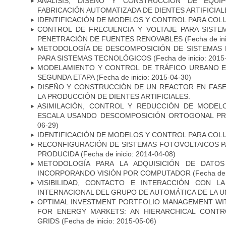
ANÁLISIS, DISEÑO Y CONSTRUCCIÓN DE EQUI
FABRICACIÓN AUTOMATIZADA DE DIENTES ARTIFICIAL
IDENTIFICACIÓN DE MODELOS Y CONTROL PARA COL
CONTROL DE FRECUENCIA Y VOLTAJE PARA SISTE
PENETRACIÓN DE FUENTES RENOVABLES
(Fecha de in
METODOLOGÍA DE DESCOMPOSICIÓN DE SISTEMAS 
PARA SISTEMAS TECNOLÓGICOS
(Fecha de inicio: 2015
MODELAMIENTO Y CONTROL DE TRÁFICO URBANO EN
SEGUNDA ETAPA
(Fecha de inicio: 2015-04-30)
DISEÑO Y CONSTRUCCIÓN DE UN REACTOR EN FASE
LA PRODUCCIÓN DE DIENTES ARTIFICIALES.
ASIMILACIÓN, CONTROL Y REDUCCIÓN DE MODEL
ESCALA USANDO DESCOMPOSICIÓN ORTOGONAL PR
06-29)
IDENTIFICACIÓN DE MODELOS Y CONTROL PARA COL
RECONFIGURACIÓN DE SISTEMAS FOTOVOLTAICOS P
PRODUCIDA
(Fecha de inicio: 2014-04-08)
METODOLOGÍA PARA LA ADQUISICIÓN DE DATOS
INCORPORANDO VISIÓN POR COMPUTADOR
(Fecha de 
VISIBILIDAD, CONTACTO E INTERACCIÓN CON L
INTERNACIONAL DEL GRUPO DE AUTOMÁTICA DE LA U
OPTIMAL INVESTMENT PORTFOLIO MANAGEMENT WI
FOR ENERGY MARKETS: AN HIERARCHICAL CONT
GRIDS
(Fecha de inicio: 2015-05-06)