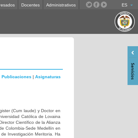
resados
Docentes
Administrativos
ES
|
Publicaciones
|
Asignaturas
agister (Cum laude) y Doctor en
iversidad Católica de Lovaina
ector Científico de la Alianza
l de Colombia-Sede Medellín en
de Investigación Meritoria. Ha