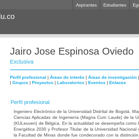
Aspirantes
Estudiantes
Eg
du.co
Jairo Jose Espinosa Oviedo
Exclusiva
Perfil profesional
|
Áreas de interés
|
Áreas de investigación
|
Grupos
|
Proyectos
|
Laboratorios
|
Eventos
|
Enlaces
Perfil profesional
Ingeniero Electrónico de la Universidad Distrital de Bogotá. M
Ciencias Aplicadas de Ingeniería (Magna Cum Laude) de la Un
(KULeuven) de Bélgica. En la actualidad se desempeña como Dir
Energética 2030 y Profesor Titular de la Universidad Naciona
la Facultad de Minas donde fue condecorado con la distinción 