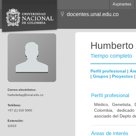
Aspirantes
docentes.unal.edu.co
Humberto 
Tiempo completo
Perfil profesional
|
Áre
|
Grupos
|
Proyectos
Correo electrónico:
Perfil profesional
harboledag@unal.edu.co
Médico, Genetista, 
Teléfono:
Colombia, dedicado
+57 (1) 316 5000
asociado del Depto de
Extensión:
11623
Áreas de interés