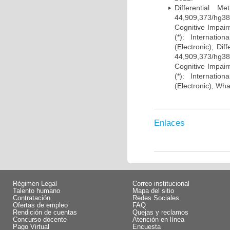
Differential 
44,909,373/hg38)
Cognitive Impairm
(*): Internati
(Electronic); Di
44,909,373/hg38)
Cognitive Impairm
(*): Internati
(Electronic), Wh
Enlaces
Régimen Legal
Correo institucional
Talento humano
Mapa del sitio
Contratación
Redes Sociales
Ofertas de empleo
FAQ
Rendición de cuentas
Quejas y reclamos
Concurso docente
Atención en línea
Pago Virtual
Encuesta