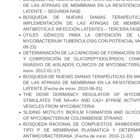
DE LAS ATPASAS DE MEMBRANA EN LA RESISTENCIA
LATENTE – SEGUNDA FASE
BÚSQUEDA DE NUEVAS DIANAS TERAPÉUTIC
IMPLEMENTACIÓN DE LAS ATPASAS DE MEMBR
ANTIBIÓTICA E INFECCIÓN LATENTES – TERCERA FAS
ÚTILES GÉNICOS PARA LA OBTENCIÓN DE 
MYCOBACTERIUM TUBERCULOSIS CON POTENCIAL V
08-23)
DETERMINACIÓN DE LA CAPACIDAD DE FORMACIÓN DE
Y COMPOSICIÓN DE GLICOPEPTIDOLÍPIDOS, CO
INVASIVO DE AISLADOS CLINICOS DE MYCOBACTER
inicio: 2012-01-17)
BÚSQUEDA DE NUEVAS DIANAS TERAPÉUTICAS EN MI
DE LAS ATPASAS DE MEMBRANA EN LA RESISTENCIA
LATENTE
(Fecha de inicio: 2010-06-01)
THE DOSR DORMANCY REGULATOR OF MYCOBA
STIMULATES THE NA+/K+ AND CA2+ ATPASE ACTIV
VESICLES FROM MYCOBACTERIA
SLIDING MOTILITY, BIOFILM FORMATION AND GLYC
OF MYCOBACTERIUM COLOMBIENSE STRAINS
BÚSQUEDA RACIONAL DE COMPUESTOS INHIBIDORES
TIPO P DE MEMBRANA PLASMÁTICA Y DETERMIN
ANTIMICOBACTERIANA.
(Fecha de inicio: 2016-11-02)