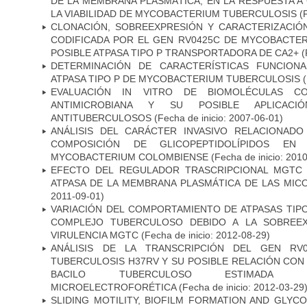
DE LA MEMBRANA PLASMÁTICA, EN LA RESPUESTA A
LA VIABILIDAD DE MYCOBACTERIUM TUBERCULOSIS
(F
CLONACIÓN, SOBREEXPRESIÓN Y CARACTERIZACIÓN
CODIFICADA POR EL GEN RV0425C DE MYCOBACTER
POSIBLE ATPASA TIPO P TRANSPORTADORA DE CA2+
(
DETERMINACIÓN DE CARACTERÍSTICAS FUNCIONA
ATPASA TIPO P DE MYCOBACTERIUM TUBERCULOSIS
(
EVALUACIÓN IN VITRO DE BIOMOLÉCULAS CO
ANTIMICROBIANA Y SU POSIBLE APLICAC
ANTITUBERCULOSOS
(Fecha de inicio: 2007-06-01)
ANÁLISIS DEL CARÁCTER INVASIVO RELACIONAD
COMPOSICIÓN DE GLICOPEPTIDOLÍPIDOS EN 
MYCOBACTERIUM COLOMBIENSE
(Fecha de inicio: 201
EFECTO DEL REGULADOR TRASCRIPCIONAL MGTC E
ATPASA DE LA MEMBRANA PLASMÁTICA DE LAS MIC
2011-09-01)
VARIACIÓN DEL COMPORTAMIENTO DE ATPASAS TIP
COMPLEJO TUBERCULOSO DEBIDO A LA SOBREEX
VIRULENCIA MGTC
(Fecha de inicio: 2012-08-29)
ANÁLISIS DE LA TRANSCRIPCIÓN DEL GEN RV
TUBERCULOSIS H37RV Y SU POSIBLE RELACIÓN CON 
BACILO TUBERCULOSO ESTIMADA ME
MICROELECTROFORÉTICA
(Fecha de inicio: 2012-03-29
SLIDING MOTILITY, BIOFILM FORMATION AND GLYC