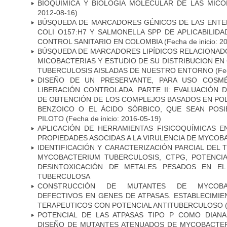
BIOQUÍMICA Y BIOLOGÍA MOLECULAR DE LAS MICO
2012-08-16)
BÚSQUEDA DE MARCADORES GÉNICOS DE LAS ENTE
COLI O157:H7 Y SALMONELLA SPP DE APLICABILI
CONTROL SANITARIO EN COLOMBIA
(Fecha de inicio: 2
BÚSQUEDA DE MARCADORES LIPÍDICOS RELACIONADO
MICOBACTERIAS Y ESTUDIO DE SU DISTRIBUCION E
TUBERCULOSIS AISLADAS DE NUESTRO ENTORNO
(Fec
DISEÑO DE UN PRESERVANTE, PARA USO COSMÉ
LIBERACIÓN CONTROLADA. PARTE II: EVALUACIÓN
DE OBTENCIÓN DE LOS COMPLEJOS BASADOS EN POL
BENZOICO O EL ÁCIDO SÓRBICO, QUE SEAN POSI
PILOTO
(Fecha de inicio: 2016-05-19)
APLICACIÓN DE HERRAMIENTAS FISICOQUÍMICAS E
PROPIEDADES ASOCIDAS A LA VIRULENCIA DE MYCO
IDENTIFICACIÓN Y CARACTERIZACIÓN PARCIAL DEL
MYCOBACTERIUM TUBERCULOSIS, CTPG, POTENCI
DESINTOXICACIÓN DE METALES PESADOS EN EL
TUBERCULOSA
CONSTRUCCIÓN DE MUTANTES DE MYCOBAC
DEFECTIVOS EN GENES DE ATPASAS. ESTABLECIMI
TERAPEUTICOS CON POTENCIAL ANTITUBERCULOSO
(
POTENCIAL DE LAS ATPASAS TIPO P COMO DIAN
DISEÑO DE MUTANTES ATENUADOS DE MYCOBACTE