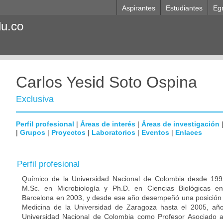
Aspirantes
Estudiantes
Eg
du.co
Carlos Yesid Soto Ospina
Exclusiva
Perfil profesional
|
Áreas de interés
|
Áreas de investigación
|
Grupos
|
Proyectos
|
Laboratorios
|
Eventos
|
Enlaces
Perfil profesional
Químico de la Universidad Nacional de Colombia desde 1992
M.Sc. en Microbiología y Ph.D. en Ciencias Biológicas e
Barcelona en 2003, y desde ese año desempeñó una posición p
Medicina de la Universidad de Zaragoza hasta el 2005, año
Universidad Nacional de Colombia como Profesor Asociado 