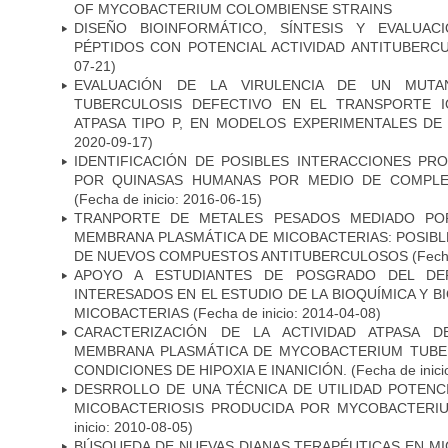
OF MYCOBACTERIUM COLOMBIENSE STRAINS
DISEÑO BIOINFORMÁTICO, SÍNTESIS Y EVALUAC
PÉPTIDOS CON POTENCIAL ACTIVIDAD ANTITUBERC
07-21)
EVALUACIÓN DE LA VIRULENCIA DE UN MUTA
TUBERCULOSIS DEFECTIVO EN EL TRANSPORTE 
ATPASA TIPO P, EN MODELOS EXPERIMENTALES DE
2020-09-17)
IDENTIFICACIÓN DE POSIBLES INTERACCIONES PR
POR QUINASAS HUMANAS POR MEDIO DE COMPLE
(Fecha de inicio: 2016-06-15)
TRANPORTE DE METALES PESADOS MEDIADO POR
MEMBRANA PLASMÁTICA DE MICOBACTERIAS: POSIBLE
DE NUEVOS COMPUESTOS ANTITUBERCULOSOS
(Fecha
APOYO A ESTUDIANTES DE POSGRADO DEL DE
INTERESADOS EN EL ESTUDIO DE LA BIOQUÍMICA Y 
MICOBACTERIAS
(Fecha de inicio: 2014-04-08)
CARACTERIZACIÓN DE LA ACTIVIDAD ATPASA D
MEMBRANA PLASMÁTICA DE MYCOBACTERIUM TUBE
CONDICIONES DE HIPOXIA E INANICIÓN.
(Fecha de inici
DESRROLLO DE UNA TÉCNICA DE UTILIDAD POTENC
MICOBACTERIOSIS PRODUCIDA POR MYCOBACTERI
inicio: 2010-08-05)
BÚSQUEDA DE NUEVAS DIANAS TERAPÉUTICAS EN MI