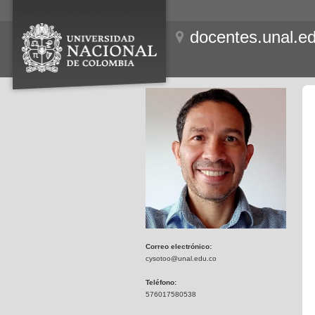
docentes.unal.e
Correo electrónico:
cysotoo@unal.edu.co
Teléfono:
576017580538